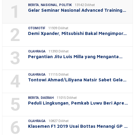
1
BERITA
,
NASIONAL
,
POLITIK
13142 Dilihat
Gelar Seminar Nasional Advanced Training…
2
OTOMOTIF
11939 Dilihat
Demi Xpander, Mitsubishi Bakal Mengimpor…
3
OLAHRAGA
11393 Dilihat
Pergantian Jitu Luis Milla yang Menganta…
4
OLAHRAGA
11115 Dilihat
Tontowi Ahmad/Liliyana Natsir Sabet Gela…
5
BERITA
,
DAERAH
11015 Dilihat
Peduli Lingkungan, Pemkab Luwu Beri Apre…
6
OLAHRAGA
10827 Dilihat
Klasemen F1 2019 Usai Bottas Menangi GP …