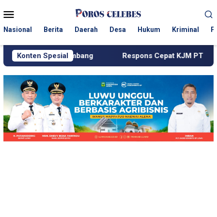
Loncat
Menu
ke
Mobile
konten
Nasional
Berita
Daerah
Desa
Hukum
Kriminal
P
ambang
Konten Spesial
Respons Cepat KJM PT MDA, Pipa Bocor hingga