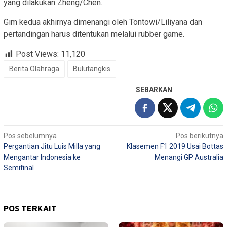
yang dilakukan Zheng/Chen.
Gim kedua akhirnya dimenangi oleh Tontowi/Liliyana dan
pertandingan harus ditentukan melalui rubber game.
Post Views:
11,120
Berita Olahraga
Bulutangkis
SEBARKAN
Navigasi
Pos sebelumnya
Pos berikutnya
Pergantian Jitu Luis Milla yang
Klasemen F1 2019 Usai Bottas
pos
Mengantar Indonesia ke
Menangi GP Australia
Semifinal
POS TERKAIT