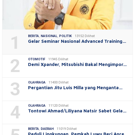
1
BERITA
,
NASIONAL
,
POLITIK
13152 Dilihat
Gelar Seminar Nasional Advanced Training…
2
OTOMOTIF
11945 Dilihat
Demi Xpander, Mitsubishi Bakal Mengimpor…
3
OLAHRAGA
11400 Dilihat
Pergantian Jitu Luis Milla yang Menganta…
4
OLAHRAGA
11120 Dilihat
Tontowi Ahmad/Liliyana Natsir Sabet Gela…
BERITA
,
DAERAH
11019 Dilihat
Peduli Lingkungan, Pemkab Luwu Beri Apre…