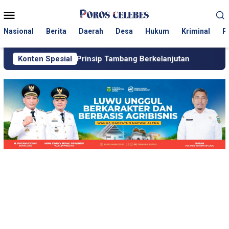
Loncat
Menu
ke
Mobile
konten
Nasional
Berita
Daerah
Desa
Hukum
Kriminal
P
kali Prinsip Tambang Berkelanjutan
Konten Spesial
Dugaan Setoran ke Po