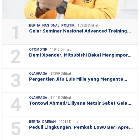
1
BERITA
,
NASIONAL
,
POLITIK
13152 Dilihat
Gelar Seminar Nasional Advanced Training…
2
OTOMOTIF
11945 Dilihat
Demi Xpander, Mitsubishi Bakal Mengimpor…
3
OLAHRAGA
11399 Dilihat
Pergantian Jitu Luis Milla yang Menganta…
4
OLAHRAGA
11118 Dilihat
Tontowi Ahmad/Liliyana Natsir Sabet Gela…
5
BERITA
,
DAERAH
11019 Dilihat
Peduli Lingkungan, Pemkab Luwu Beri Apre…