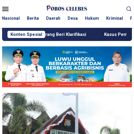
Loncat
Menu
ke
Mobile
konten
Nasional
Berita
Daerah
Desa
Hukum
Kriminal
P
s Pinrang Beri Klarifikasi
Konten Spesial
Kasus Pembunuhan Perempuan 