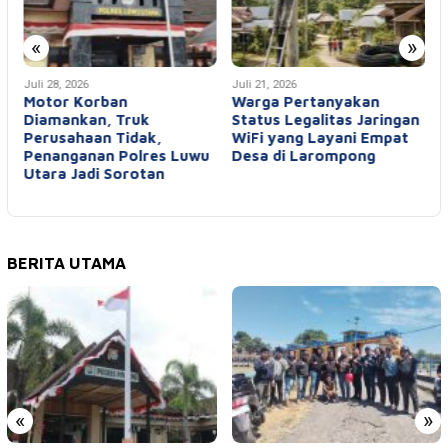
«
»
Juli 28, 2026
Juli 21, 2026
J
Motor Korban
Warga Pertanyakan
D
Diamankan, Truk
Status Legalitas Jaringan
Perusahaan Tidak,
WiFi yang Layani Empat
Penanganan Polres Luwu
Desa di Larompong
Utara Jadi Sorotan
L
BERITA UTAMA
«
»