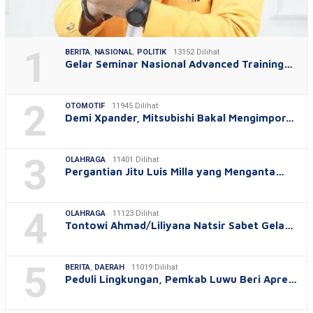
1
BERITA
,
NASIONAL
,
POLITIK
13152 Dilihat
Gelar Seminar Nasional Advanced Training…
2
OTOMOTIF
11945 Dilihat
Demi Xpander, Mitsubishi Bakal Mengimpor…
3
OLAHRAGA
11401 Dilihat
Pergantian Jitu Luis Milla yang Menganta…
4
OLAHRAGA
11123 Dilihat
Tontowi Ahmad/Liliyana Natsir Sabet Gela…
5
BERITA
,
DAERAH
11019 Dilihat
Peduli Lingkungan, Pemkab Luwu Beri Apre…