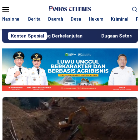
Loncat
Menu
ke
Mobile
konten
Nasional
Berita
Daerah
Desa
Hukum
Kriminal
P
ambang Berkelanjutan
Konten Spesial
Dugaan Setoran ke Polisi, Kanit Tip