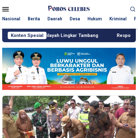
Loncat
Menu
ke
Mobile
konten
Nasional
Berita
Daerah
Desa
Hukum
Kriminal
P
n di Wilayah Lingkar Tambang
Konten Spesial
Respons Cepat KJM PT M