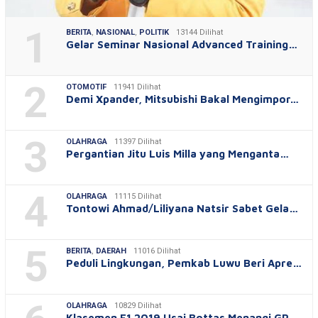
1
BERITA
,
NASIONAL
,
POLITIK
13144 Dilihat
Gelar Seminar Nasional Advanced Training…
2
OTOMOTIF
11941 Dilihat
Demi Xpander, Mitsubishi Bakal Mengimpor…
3
OLAHRAGA
11397 Dilihat
Pergantian Jitu Luis Milla yang Menganta…
4
OLAHRAGA
11115 Dilihat
Tontowi Ahmad/Liliyana Natsir Sabet Gela…
5
BERITA
,
DAERAH
11016 Dilihat
Peduli Lingkungan, Pemkab Luwu Beri Apre…
OLAHRAGA
10829 Dilihat
Klasemen F1 2019 Usai Bottas Menangi GP …