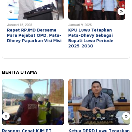
«
»
Januari 15, 2025
Januari 9, 2025
D
k
Rapat RPJMD Bersama
KPU Luwu Tetapkan
P
Para Pejabat OPD, Pata-
Pata-Dhevy Sebagai
Dhevy Paparkan Visi Misi
Bupati Luwu Periode
E
2025-2030
BERITA UTAMA
«
»
Respons Cepat KJM PT
Ketua DPRD Luwu Tegaskan