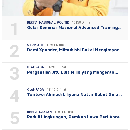
1
BERITA
,
NASIONAL
,
POLITIK
13138 Dilihat
Gelar Seminar Nasional Advanced Training…
2
OTOMOTIF
11931 Dilihat
Demi Xpander, Mitsubishi Bakal Mengimpor…
3
OLAHRAGA
11390 Dilihat
Pergantian Jitu Luis Milla yang Menganta…
4
OLAHRAGA
11113 Dilihat
Tontowi Ahmad/Liliyana Natsir Sabet Gela…
5
BERITA
,
DAERAH
11011 Dilihat
Peduli Lingkungan, Pemkab Luwu Beri Apre…