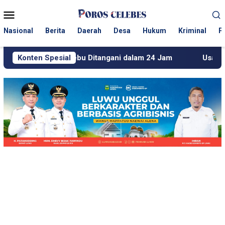
Loncat
Menu
ke
Mobile
konten
Nasional
Berita
Daerah
Desa
Hukum
Kriminal
P
ebu Ditangani dalam 24 Jam
Konten Spesial
Usai Beritakan Tambang E