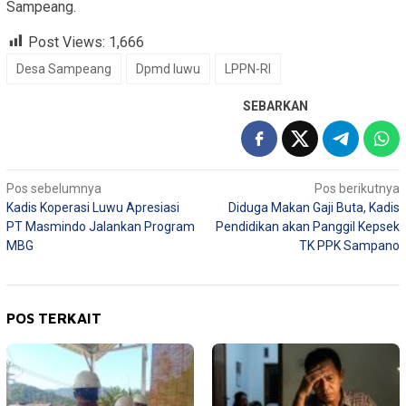
Sampeang.
Post Views:
1,666
Desa Sampeang
Dpmd luwu
LPPN-RI
SEBARKAN
Navigasi
Pos sebelumnya
Pos berikutnya
Kadis Koperasi Luwu Apresiasi
Diduga Makan Gaji Buta, Kadis
pos
PT Masmindo Jalankan Program
Pendidikan akan Panggil Kepsek
MBG
TK PPK Sampano
POS TERKAIT