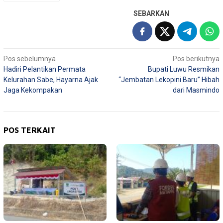
SEBARKAN
Navigasi
Pos sebelumnya
Pos berikutnya
Hadiri Pelantikan Permata
Bupati Luwu Resmikan
pos
Kelurahan Sabe, Hayarna Ajak
“Jembatan Lekopini Baru” Hibah
Jaga Kekompakan
dari Masmindo
POS TERKAIT