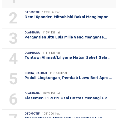
2
OTOMOTIF
11939 Dilihat
Demi Xpander, Mitsubishi Bakal Mengimpor…
3
OLAHRAGA
11394 Dilihat
Pergantian Jitu Luis Milla yang Menganta…
4
OLAHRAGA
11115 Dilihat
Tontowi Ahmad/Liliyana Natsir Sabet Gela…
5
BERITA
,
DAERAH
11015 Dilihat
Peduli Lingkungan, Pemkab Luwu Beri Apre…
6
OLAHRAGA
10827 Dilihat
Klasemen F1 2019 Usai Bottas Menangi GP …
OTOMOTIF
10810 Dilihat