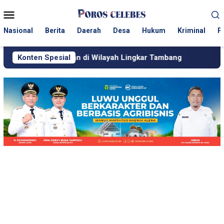
Loncat
Menu
ke
Mobile
konten
Nasional
Berita
Daerah
Desa
Hukum
Kriminal
P
an di Wilayah Lingkar Tambang
Konten Spesial
Respons Cepat KJM PT