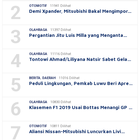
2
OTOMOTIF
11941 Dilihat
Demi Xpander, Mitsubishi Bakal Mengimpor…
3
OLAHRAGA
11397 Dilihat
Pergantian Jitu Luis Milla yang Menganta…
4
OLAHRAGA
11116 Dilihat
Tontowi Ahmad/Liliyana Natsir Sabet Gela…
5
BERITA
,
DAERAH
11016 Dilihat
Peduli Lingkungan, Pemkab Luwu Beri Apre…
6
OLAHRAGA
10830 Dilihat
Klasemen F1 2019 Usai Bottas Menangi GP …
7
OTOMOTIF
10811 Dilihat
Aliansi Nissan-Mitsubishi Luncurkan Livi…