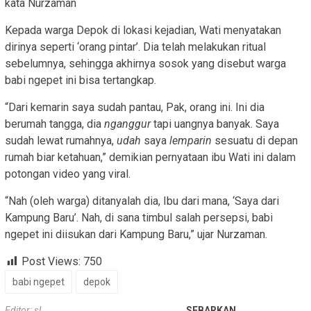
kata Nurzaman
Kepada warga Depok di lokasi kejadian, Wati menyatakan
dirinya seperti ‘orang pintar’. Dia telah melakukan ritual
sebelumnya, sehingga akhirnya sosok yang disebut warga
babi ngepet ini bisa tertangkap.
“Dari kemarin saya sudah pantau, Pak, orang ini. Ini dia
berumah tangga, dia
nganggur
tapi uangnya banyak. Saya
sudah lewat rumahnya,
udah
saya
lemparin
sesuatu di depan
rumah biar ketahuan,” demikian pernyataan ibu Wati ini dalam
potongan video yang viral.
“Nah (oleh warga) ditanyalah dia, Ibu dari mana, ‘Saya dari
Kampung Baru’. Nah, di sana timbul salah persepsi, babi
ngepet ini diisukan dari Kampung Baru,” ujar Nurzaman.
Post Views:
750
babi ngepet
depok
Editor: sl
SEBARKAN