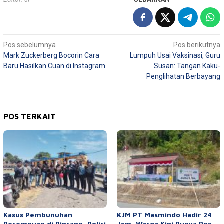
Navigasi
Pos sebelumnya
Pos berikutnya
Mark Zuckerberg Bocorin Cara
Lumpuh Usai Vaksinasi, Guru
pos
Baru Hasilkan Cuan di Instagram
Susan: Tangan Kaku-
Penglihatan Berbayang
POS TERKAIT
Kasus Pembunuhan
KJM PT Masmindo Hadir 24
Perempuan di Pinrang, Polisi
Jam, Warga Kini Punya Pos