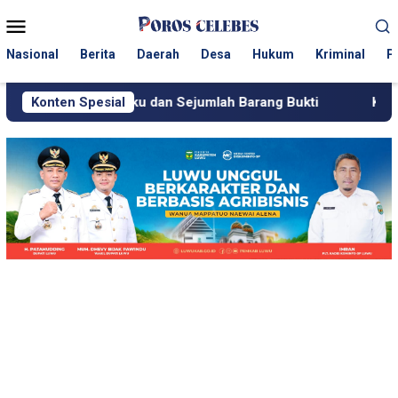
Loncat
Menu
ke
Mobile
konten
Nasional
Berita
Daerah
Desa
Hukum
Kriminal
P
Pelaku dan Sejumlah Barang Bukti
Konten Spesial
KJM PT Masmindo Ha