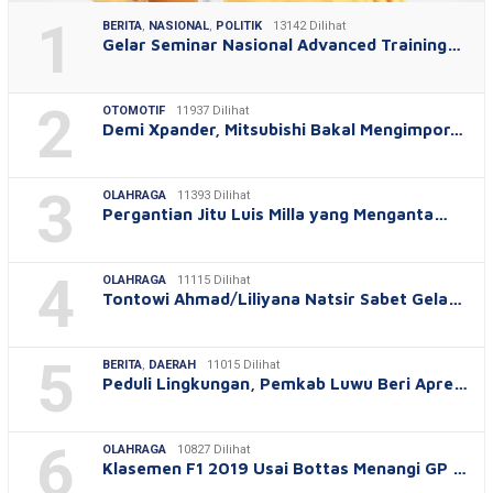
1
BERITA
,
NASIONAL
,
POLITIK
13142 Dilihat
Gelar Seminar Nasional Advanced Training…
2
OTOMOTIF
11937 Dilihat
Demi Xpander, Mitsubishi Bakal Mengimpor…
3
OLAHRAGA
11393 Dilihat
Pergantian Jitu Luis Milla yang Menganta…
4
OLAHRAGA
11115 Dilihat
Tontowi Ahmad/Liliyana Natsir Sabet Gela…
5
BERITA
,
DAERAH
11015 Dilihat
Peduli Lingkungan, Pemkab Luwu Beri Apre…
6
OLAHRAGA
10827 Dilihat
Klasemen F1 2019 Usai Bottas Menangi GP …