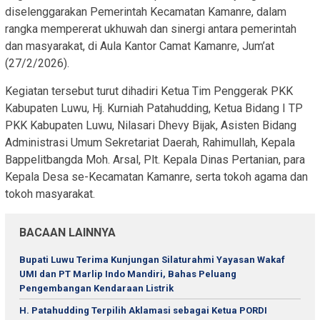
diselenggarakan Pemerintah Kecamatan Kamanre, dalam
rangka mempererat ukhuwah dan sinergi antara pemerintah
dan masyarakat, di Aula Kantor Camat Kamanre, Jum’at
(27/2/2026).
Kegiatan tersebut turut dihadiri Ketua Tim Penggerak PKK
Kabupaten Luwu, Hj. Kurniah Patahudding, Ketua Bidang I TP
PKK Kabupaten Luwu, Nilasari Dhevy Bijak, Asisten Bidang
Administrasi Umum Sekretariat Daerah, Rahimullah, Kepala
Bappelitbangda Moh. Arsal, Plt. Kepala Dinas Pertanian, para
Kepala Desa se-Kecamatan Kamanre, serta tokoh agama dan
tokoh masyarakat.
BACAAN LAINNYA
Bupati Luwu Terima Kunjungan Silaturahmi Yayasan Wakaf
UMI dan PT Marlip Indo Mandiri, Bahas Peluang
Pengembangan Kendaraan Listrik
H. Patahudding Terpilih Aklamasi sebagai Ketua PORDI