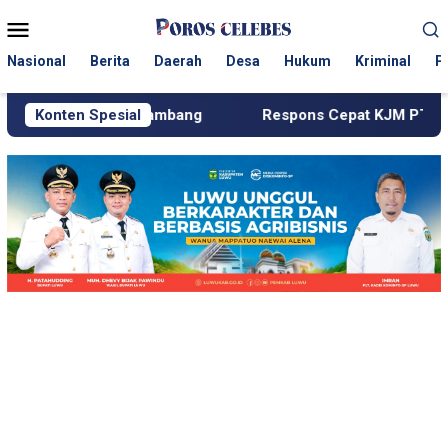
Loncat
Menu
ke
Mobile
konten
Nasional
Berita
Daerah
Desa
Hukum
Kriminal
P
gkar Tambang
Konten Spesial
Respons Cepat KJM PT MDA, Pipa Bocor h