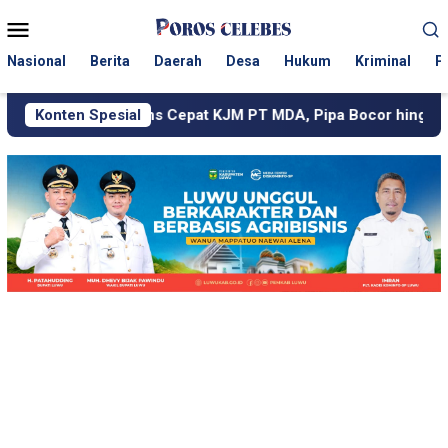
Loncat
Menu
ke
Mobile
konten
Nasional
Berita
Daerah
Desa
Hukum
Kriminal
P
s Cepat KJM PT MDA, Pipa Bocor hingga Jalan Berdebu Ditang
Konten Spesial