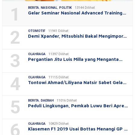
1
BERITA
,
NASIONAL
,
POLITIK
13144 Dilihat
Gelar Seminar Nasional Advanced Training…
2
OTOMOTIF
11941 Dilihat
Demi Xpander, Mitsubishi Bakal Mengimpor…
3
OLAHRAGA
11397 Dilihat
Pergantian Jitu Luis Milla yang Menganta…
4
OLAHRAGA
11115 Dilihat
Tontowi Ahmad/Liliyana Natsir Sabet Gela…
5
BERITA
,
DAERAH
11016 Dilihat
Peduli Lingkungan, Pemkab Luwu Beri Apre…
6
OLAHRAGA
10829 Dilihat
Klasemen F1 2019 Usai Bottas Menangi GP …