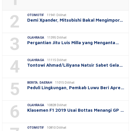
2
OTOMOTIF
11941 Dilihat
Demi Xpander, Mitsubishi Bakal Mengimpor…
3
OLAHRAGA
11395 Dilihat
Pergantian Jitu Luis Milla yang Menganta…
4
OLAHRAGA
11115 Dilihat
Tontowi Ahmad/Liliyana Natsir Sabet Gela…
5
BERITA
,
DAERAH
11015 Dilihat
Peduli Lingkungan, Pemkab Luwu Beri Apre…
6
OLAHRAGA
10828 Dilihat
Klasemen F1 2019 Usai Bottas Menangi GP …
OTOMOTIF
10810 Dilihat