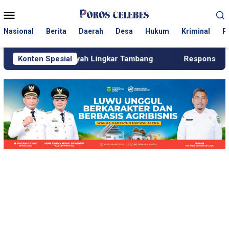
Loncat
Menu
ke
Mobile
konten
Nasional
Berita
Daerah
Desa
Hukum
Kriminal
P
layah Lingkar Tambang
Konten Spesial
Respons Cepat KJM PT MDA, Pi