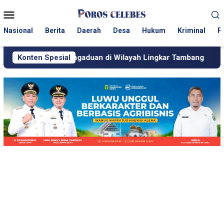
Loncat
Menu
ke
Mobile
konten
Nasional
Berita
Daerah
Desa
Hukum
Kriminal
P
Pengaduan di Wilayah Lingkar Tambang
Konten Spesial
Respons Cepat 