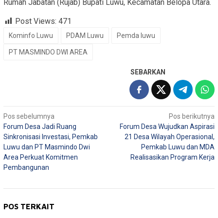
Rumah Jabatan (Rujab) Bupati Luwu, Kecamatan Belopa Utara.
Post Views:
471
Kominfo Luwu
PDAM Luwu
Pemda luwu
PT MASMINDO DWI AREA
SEBARKAN
Navigasi
Pos sebelumnya
Pos berikutnya
Forum Desa Jadi Ruang
Forum Desa Wujudkan Aspirasi
pos
Sinkronisasi Investasi, Pemkab
21 Desa Wilayah Operasional,
Luwu dan PT Masmindo Dwi
Pemkab Luwu dan MDA
Area Perkuat Komitmen
Realisasikan Program Kerja
Pembangunan
POS TERKAIT