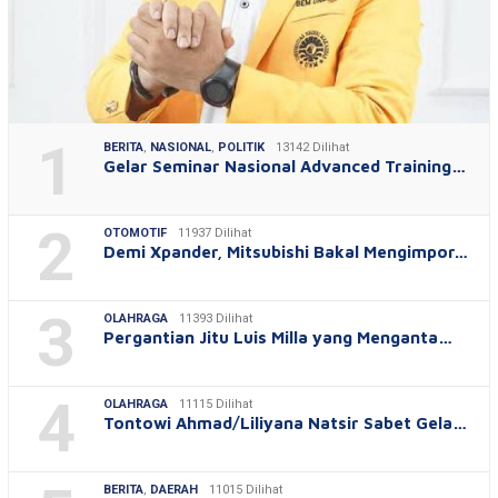
1
BERITA
,
NASIONAL
,
POLITIK
13142 Dilihat
Gelar Seminar Nasional Advanced Training…
2
OTOMOTIF
11937 Dilihat
Demi Xpander, Mitsubishi Bakal Mengimpor…
3
OLAHRAGA
11393 Dilihat
Pergantian Jitu Luis Milla yang Menganta…
4
OLAHRAGA
11115 Dilihat
Tontowi Ahmad/Liliyana Natsir Sabet Gela…
BERITA
,
DAERAH
11015 Dilihat