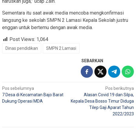
haruskan juga,” ucap Zain.
Sementara itu saat awak media mencoba mengkonfirmasi
langsung ke sekolah SMPN 2 Lamasi Kepala Sekolah justru
enggan untuk bertemu dengan awak media.
Post Views:
1,064
Dinas pendidikan
SMPN 2 Lamasi
SEBARKAN
Navigasi
Pos sebelumnya
Pos berikutnya
7 Desa di Kecamatan Bajo Barat
Alasan Covid 19 dan Silpa,
pos
Dukung Operasi MDA
Kepala Desa Bosso Timur Diduga
Tilep Gaji Aparat Tahun
2022/2023