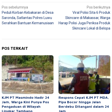
Navigasi
Pos sebelumnya
Pos berikutnya
Peduli Korban Kebakaran di Desa
Viral Polisi Sita 6 Produk
pos
Saronda, Satlantas Polres Luwu
Skincare di Makassar, Warga
Serahkan Bantuan Kemanusiaan
Harap Polisi Juga Periksa Produk
Skincare Lokal di Belopa
POS TERKAIT
KJM PT Masmindo Hadir 24
Respons Cepat KJM PT MDA,
Jam, Warga Kini Punya Pos
Pipa Bocor hingga Jalan
Pengaduan di Wilayah
Berdebu Ditangani dalam 24
Lingkar Tambang
Jam