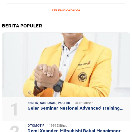
BERITA POPULER
1
BERITA
,
NASIONAL
,
POLITIK
13142 Dilihat
Gelar Seminar Nasional Advanced Training…
OTOMOTIF
11939 Dilihat
Demi Xpander, Mitsubishi Bakal Mengimpor…