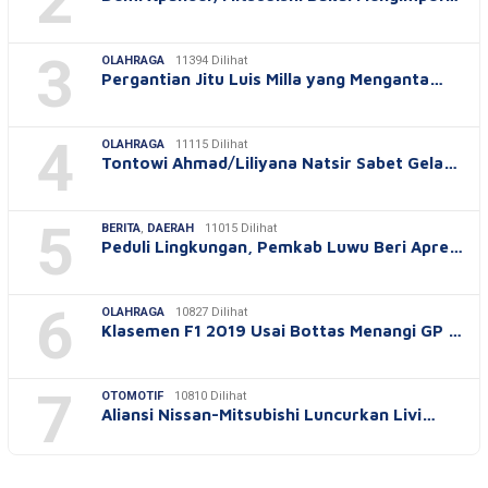
2
3
OLAHRAGA
11394 Dilihat
Pergantian Jitu Luis Milla yang Menganta…
4
OLAHRAGA
11115 Dilihat
Tontowi Ahmad/Liliyana Natsir Sabet Gela…
5
BERITA
,
DAERAH
11015 Dilihat
Peduli Lingkungan, Pemkab Luwu Beri Apre…
6
OLAHRAGA
10827 Dilihat
Klasemen F1 2019 Usai Bottas Menangi GP …
7
OTOMOTIF
10810 Dilihat
Aliansi Nissan-Mitsubishi Luncurkan Livi…