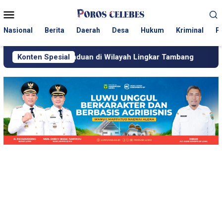
Loncat
Menu
ke
Mobile
konten
Nasional
Berita
Daerah
Desa
Hukum
Kriminal
P
an di Wilayah Lingkar Tambang
Konten Spesial
Respons Cepat KJM PT 