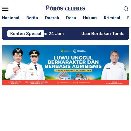
Loncat
Menu
ke
Mobile
konten
Nasional
Berita
Daerah
Desa
Hukum
Kriminal
P
alam 24 Jam
Konten Spesial
Usai Beritakan Tambang Emas Ilegal di L