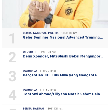
1
BERITA
,
NASIONAL
,
POLITIK
13138 Dilihat
Gelar Seminar Nasional Advanced Training…
2
OTOMOTIF
11931 Dilihat
Demi Xpander, Mitsubishi Bakal Mengimpor…
3
OLAHRAGA
11390 Dilihat
Pergantian Jitu Luis Milla yang Menganta…
4
OLAHRAGA
11113 Dilihat
Tontowi Ahmad/Liliyana Natsir Sabet Gela…
BERITA
,
DAERAH
11011 Dilihat