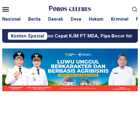
Loncat
Menu
ke
Mobile
konten
Nasional
Berita
Daerah
Desa
Hukum
Kriminal
P
pons Cepat KJM PT MDA, Pipa Bocor hingga Jalan Berdebu Di
Konten Spesial