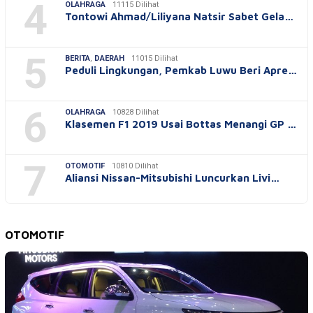
4
OLAHRAGA
11115 Dilihat
Tontowi Ahmad/Liliyana Natsir Sabet Gela…
5
BERITA
,
DAERAH
11015 Dilihat
Peduli Lingkungan, Pemkab Luwu Beri Apre…
6
OLAHRAGA
10828 Dilihat
Klasemen F1 2019 Usai Bottas Menangi GP …
7
OTOMOTIF
10810 Dilihat
Aliansi Nissan-Mitsubishi Luncurkan Livi…
OTOMOTIF