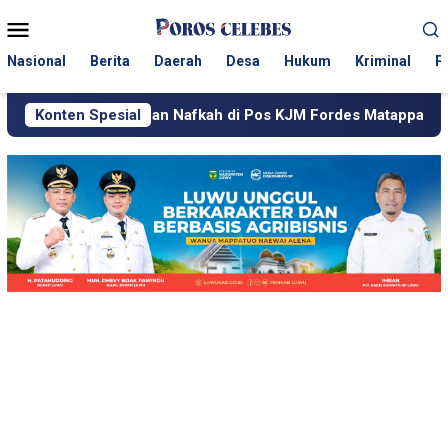
Loncat
Menu
ke
Mobile
konten
Nasional
Berita
Daerah
Desa
Hukum
Kriminal
P
mbahan Nafkah di Pos KJM Fordes Matappa
Konten Spesial
PT MDA Gela