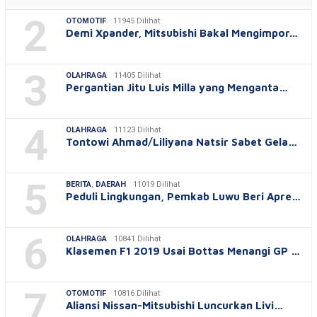
2
OTOMOTIF
11945 Dilihat
Demi Xpander, Mitsubishi Bakal Mengimpor…
3
OLAHRAGA
11405 Dilihat
Pergantian Jitu Luis Milla yang Menganta…
4
OLAHRAGA
11123 Dilihat
Tontowi Ahmad/Liliyana Natsir Sabet Gela…
5
BERITA
,
DAERAH
11019 Dilihat
Peduli Lingkungan, Pemkab Luwu Beri Apre…
6
OLAHRAGA
10841 Dilihat
Klasemen F1 2019 Usai Bottas Menangi GP …
7
OTOMOTIF
10816 Dilihat
Aliansi Nissan-Mitsubishi Luncurkan Livi…