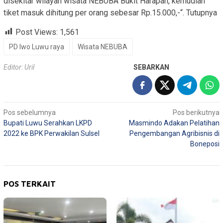
disekitar wilayah wisata NEBUBA Bukit Harapan, kemudian
tiket masuk dihitung per orang sebesar Rp.15.000,-“. Tutupnya
Post Views:
1,561
PD Iwo Luwu raya
Wisata NEBUBA
Editor: Uril
SEBARKAN
Navigasi
Pos sebelumnya
Pos berikutnya
Bupati Luwu Serahkan LKPD
Masmindo Adakan Pelatihan
pos
2022 ke BPK Perwakilan Sulsel
Pengembangan Agribisnis di
Boneposi
POS TERKAIT