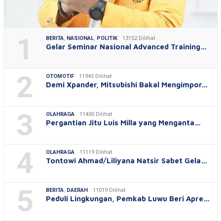
1
BERITA
,
NASIONAL
,
POLITIK
13152 Dilihat
Gelar Seminar Nasional Advanced Training…
2
OTOMOTIF
11945 Dilihat
Demi Xpander, Mitsubishi Bakal Mengimpor…
3
OLAHRAGA
11400 Dilihat
Pergantian Jitu Luis Milla yang Menganta…
4
OLAHRAGA
11119 Dilihat
Tontowi Ahmad/Liliyana Natsir Sabet Gela…
5
BERITA
,
DAERAH
11019 Dilihat
Peduli Lingkungan, Pemkab Luwu Beri Apre…