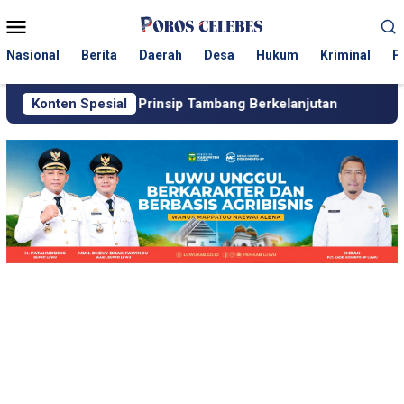
Loncat
Menu
ke
Mobile
konten
Nasional
Berita
Daerah
Desa
Hukum
Kriminal
P
kali Prinsip Tambang Berkelanjutan
Konten Spesial
Dugaan Setoran ke P