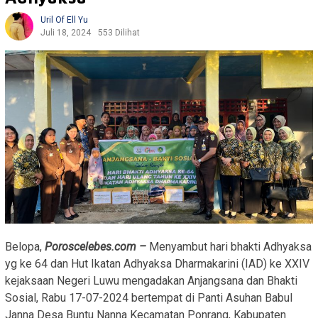
Uril Of Ell Yu
Juli 18, 2024
553 Dilihat
Belopa,
Poroscelebes.com –
Menyambut hari bhakti Adhyaksa
yg ke 64 dan Hut Ikatan Adhyaksa Dharmakarini (IAD) ke XXIV
kejaksaan Negeri Luwu mengadakan Anjangsana dan Bhakti
Sosial, Rabu 17-07-2024 bertempat di Panti Asuhan Babul
Janna Desa Buntu Nanna Kecamatan Ponrang, Kabupaten