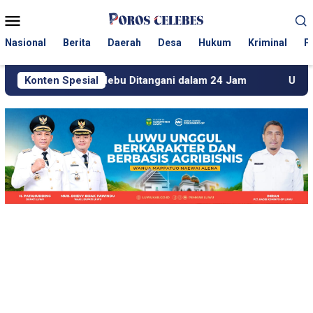
Loncat
Menu
ke
Mobile
konten
Nasional
Berita
Daerah
Desa
Hukum
Kriminal
P
erdebu Ditangani dalam 24 Jam
Konten Spesial
Usai Beritakan Tamban