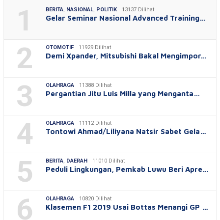
1
BERITA
,
NASIONAL
,
POLITIK
13137 Dilihat
Gelar Seminar Nasional Advanced Training…
2
OTOMOTIF
11929 Dilihat
Demi Xpander, Mitsubishi Bakal Mengimpor…
3
OLAHRAGA
11388 Dilihat
Pergantian Jitu Luis Milla yang Menganta…
4
OLAHRAGA
11112 Dilihat
Tontowi Ahmad/Liliyana Natsir Sabet Gela…
5
BERITA
,
DAERAH
11010 Dilihat
Peduli Lingkungan, Pemkab Luwu Beri Apre…
6
OLAHRAGA
10820 Dilihat
Klasemen F1 2019 Usai Bottas Menangi GP …