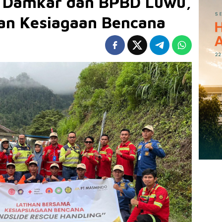
, Damkar dan BPBD Luwu,
an Kesiagaan Bencana