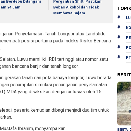
lan Berdebu Ditangani
Pergantian Shift, Pastikan
lam 24 Jam
Bebas Alkohol dan Tidak
TOPI
Membawa Sajam
L
KO
nanganan Penyelamatan Tanah Longsor atau Landslide
P
enempati posisi pertama pada Indeks Risiko Bencana
.
PO
PT
Selatan, Luwu memiliki IRBI tertinggi atau nomor satu
ganan bencana banjir dan tanah longsor.
BERI
anan gerakan tanah dan peta bahaya longsor, Luwu berada
dengan penampilan simulasi penanganan penyelamatan
T) MDA yang disaksikan dengan antusias oleh 15
lesai, peserta kemudian dibagi menjadi dua tim untuk
arkan.
 Mustafa Ibrahim, menyampaikan
BERITA
,