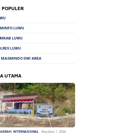
K POPULER
UWU
MINFO LUWU
EMKAB LUWU
LRES LUWU
 MASMINDO DWI AREA
TA UTAMA
DAERAH
,
INTERNASIONAL
Agustus 7, 2026