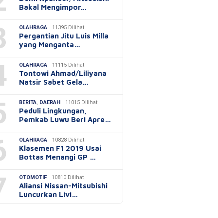
2
Bakal Mengimpor…
3
OLAHRAGA
11395 Dilihat
Pergantian Jitu Luis Milla
yang Menganta…
4
OLAHRAGA
11115 Dilihat
Tontowi Ahmad/Liliyana
Natsir Sabet Gela…
5
BERITA
,
DAERAH
11015 Dilihat
Peduli Lingkungan,
Pemkab Luwu Beri Apre…
6
OLAHRAGA
10828 Dilihat
Klasemen F1 2019 Usai
Bottas Menangi GP …
7
OTOMOTIF
10810 Dilihat
Aliansi Nissan-Mitsubishi
Luncurkan Livi…