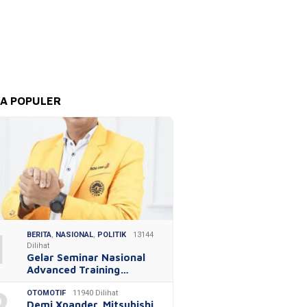
TA POPULER
1
BERITA
,
NASIONAL
,
POLITIK
13144
Dilihat
Gelar Seminar Nasional
Advanced Training…
OTOMOTIF
11940 Dilihat
Demi Xpander, Mitsubishi