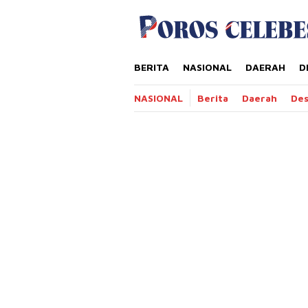
Loncat
tutup
ke
konten
BERITA
NASIONAL
DAERAH
D
NASIONAL
Berita
Daerah
De