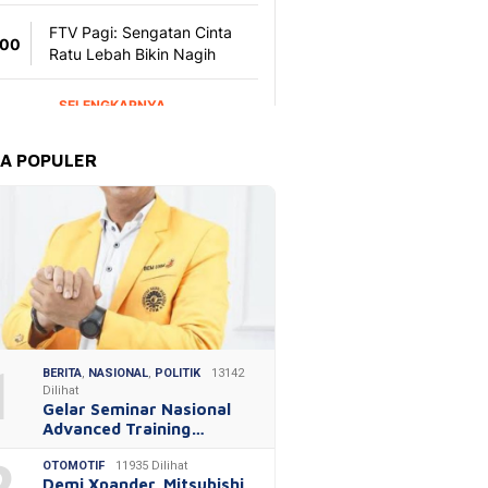
TA POPULER
1
BERITA
,
NASIONAL
,
POLITIK
13142
Dilihat
Gelar Seminar Nasional
Advanced Training…
OTOMOTIF
11935 Dilihat
Demi Xpander, Mitsubishi