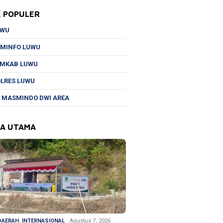
K POPULER
UWU
MINFO LUWU
EMKAB LUWU
LRES LUWU
 MASMINDO DWI AREA
TA UTAMA
DAERAH
,
INTERNASIONAL
Agustus 7, 2026