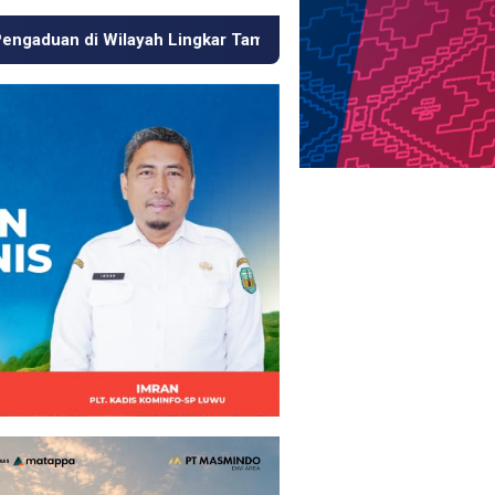
ar Tambang
Respons Cepat KJM PT MDA, Pipa Bocor hin