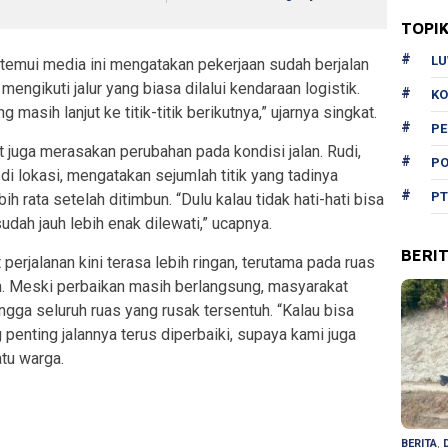
TOPI
L
itemui media ini mengatakan pekerjaan sudah berjalan
engikuti jalur yang biasa dilalui kendaraan logistik.
KO
 masih lanjut ke titik-titik berikutnya,” ujarnya singkat.
P
t juga merasakan perubahan pada kondisi jalan. Rudi,
PO
di lokasi, mengatakan sejumlah titik yang tadinya
PT
h rata setelah ditimbun. “Dulu kalau tidak hati-hati bisa
sudah jauh lebih enak dilewati,” ucapnya.
BERI
erjalanan kini terasa lebih ringan, terutama pada ruas
n. Meski perbaikan masih berlangsung, masyarakat
ingga seluruh ruas yang rusak tersentuh. “Kalau bisa
g penting jalannya terus diperbaiki, supaya kami juga
atu warga.
BERITA
,