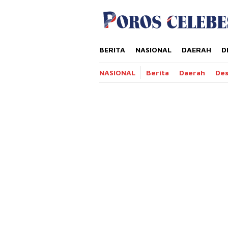
Loncat
tutup
ke
konten
BERITA
NASIONAL
DAERAH
D
NASIONAL
Berita
Daerah
De