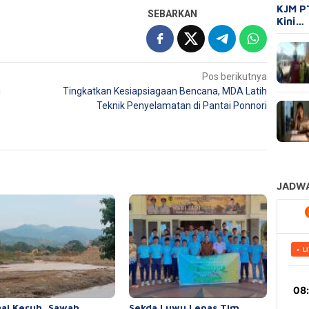
KJM P
SEBARKAN
Kini…
Pos berikutnya
i
Tingkatkan Kesiapsiagaan Bencana, MDA Latih
Teknik Penyelamatan di Pantai Ponnori
ai Keruh, Sawah
Sekda Luwu Lepas Tim