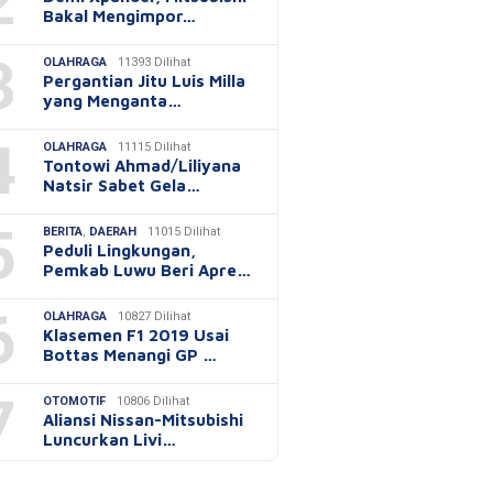
2
Bakal Mengimpor…
3
OLAHRAGA
11393 Dilihat
Pergantian Jitu Luis Milla
yang Menganta…
4
OLAHRAGA
11115 Dilihat
Tontowi Ahmad/Liliyana
Natsir Sabet Gela…
5
BERITA
,
DAERAH
11015 Dilihat
Peduli Lingkungan,
Pemkab Luwu Beri Apre…
6
OLAHRAGA
10827 Dilihat
Klasemen F1 2019 Usai
Bottas Menangi GP …
7
OTOMOTIF
10806 Dilihat
Aliansi Nissan-Mitsubishi
Luncurkan Livi…