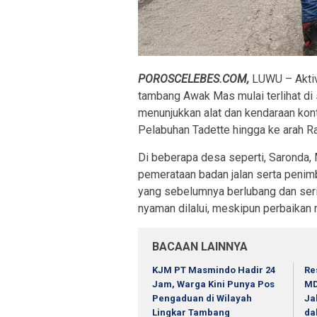
POROSCELEBES.COM,
LUWU – Aktiv
tambang Awak Mas mulai terlihat di s
menunjukkan alat dan kendaraan kont
Pelabuhan Tadette hingga ke arah Ra
Di beberapa desa seperti, Saronda,
pemerataan badan jalan serta penim
yang sebelumnya berlubang dan seri
nyaman dilalui, meskipun perbaikan
BACAAN LAINNYA
KJM PT Masmindo Hadir 24
Re
Jam, Warga Kini Punya Pos
MD
Pengaduan di Wilayah
Ja
Lingkar Tambang
da