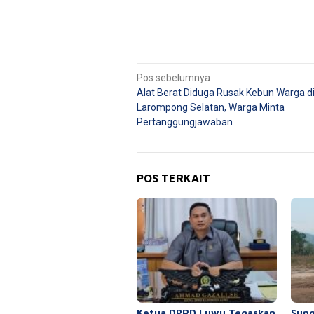
Navigasi
Pos sebelumnya
Alat Berat Diduga Rusak Kebun Warga d
pos
Larompong Selatan, Warga Minta
Pertanggungjawaban
POS TERKAIT
Ketua DPRD Luwu Tegaskan
Sung