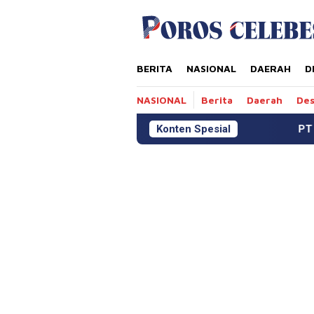
Loncat
tutup
ke
konten
BERITA
NASIONAL
DAERAH
D
NASIONAL
Berita
Daerah
De
Konten Spesial
PT MDA Gelar Pelatihan HAM,