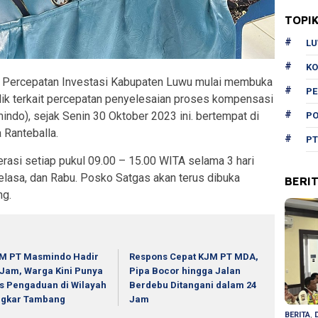
TOPI
L
KO
 Percepatan Investasi Kabupaten Luwu mulai membuka
P
ik terkait percepatan penyelesaian proses kompensasi
do), sejak Senin 30 Oktober 2023 ini. bertempat di
PO
Ranteballa.
PT
rasi setiap pukul 09.00 – 15.00 WITA selama 3 hari
elasa, dan Rabu. Posko Satgas akan terus dibuka
BERI
ng.
M PT Masmindo Hadir
Respons Cepat KJM PT MDA,
 Jam, Warga Kini Punya
Pipa Bocor hingga Jalan
s Pengaduan di Wilayah
Berdebu Ditangani dalam 24
ngkar Tambang
Jam
BERITA
,