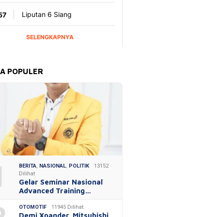
TA POPULER
1
BERITA
,
NASIONAL
,
POLITIK
13152
Dilihat
Gelar Seminar Nasional
Advanced Training…
OTOMOTIF
11945 Dilihat
Demi Xpander, Mitsubishi