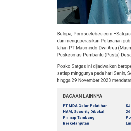
Belopa, Poroscelebes.com –Satgas
dan mengoperasikan Pelayanan publ
lahan PT Masmindo Dwi Area (Masmin
Puskesmas Pembantu (Pustu) Desa 
Posko Satgas ini dijadwalkan berope
setiap minggunya pada hari Senin, S
hingga 29 November 2023 mendata
BACAAN LAINNYA
PT MDA Gelar Pelatihan
KJ
HAM, Security Dibekali
24
Prinsip Tambang
Po
Berkelanjutan
Li