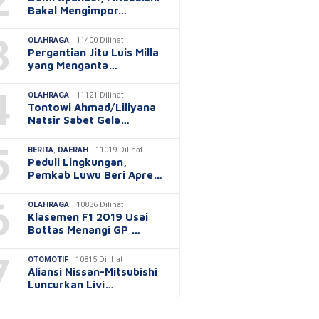
2
Bakal Mengimpor…
3
OLAHRAGA
11400 Dilihat
Pergantian Jitu Luis Milla
yang Menganta…
4
OLAHRAGA
11121 Dilihat
Tontowi Ahmad/Liliyana
Natsir Sabet Gela…
5
BERITA
,
DAERAH
11019 Dilihat
Peduli Lingkungan,
Pemkab Luwu Beri Apre…
6
OLAHRAGA
10836 Dilihat
Klasemen F1 2019 Usai
Bottas Menangi GP …
7
OTOMOTIF
10815 Dilihat
Aliansi Nissan-Mitsubishi
Luncurkan Livi…