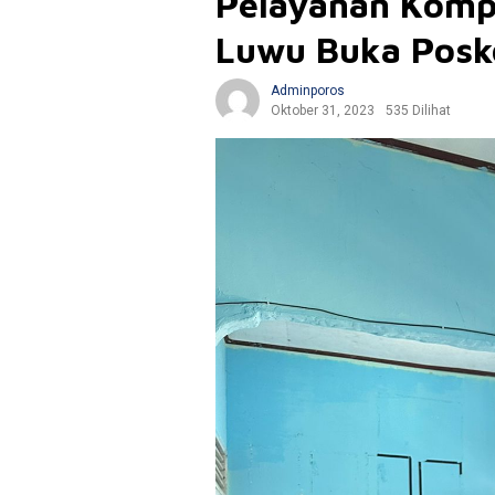
Pelayanan Komp
Luwu Buka Posko
Adminporos
Oktober 31, 2023
535 Dilihat