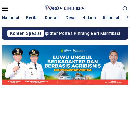
Loncat
Menu
ke
Mobile
konten
Nasional
Berita
Daerah
Desa
Hukum
Kriminal
P
t Tipidter Polres Pinrang Beri Klarifikasi
Konten Spesial
Kasus Pembunu