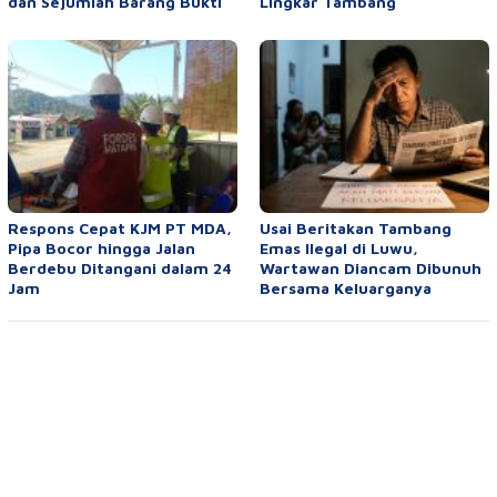
dan Sejumlah Barang Bukti
Lingkar Tambang
Respons Cepat KJM PT MDA,
Usai Beritakan Tambang
Pipa Bocor hingga Jalan
Emas Ilegal di Luwu,
Berdebu Ditangani dalam 24
Wartawan Diancam Dibunuh
Jam
Bersama Keluarganya