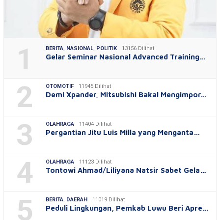
1
BERITA
,
NASIONAL
,
POLITIK
13156 Dilihat
Gelar Seminar Nasional Advanced Training…
2
OTOMOTIF
11945 Dilihat
Demi Xpander, Mitsubishi Bakal Mengimpor…
3
OLAHRAGA
11404 Dilihat
Pergantian Jitu Luis Milla yang Menganta…
4
OLAHRAGA
11123 Dilihat
Tontowi Ahmad/Liliyana Natsir Sabet Gela…
5
BERITA
,
DAERAH
11019 Dilihat
Peduli Lingkungan, Pemkab Luwu Beri Apre…