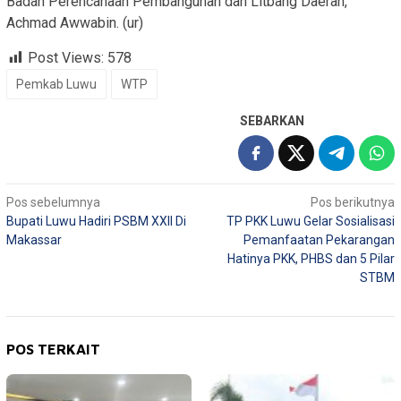
Badan Perencanaan Pembangunan dan Litbang Daerah,
Achmad Awwabin. (ur)
Post Views:
578
Pemkab Luwu
WTP
SEBARKAN
Navigasi
Pos sebelumnya
Pos berikutnya
Bupati Luwu Hadiri PSBM XXII Di
TP PKK Luwu Gelar Sosialisasi
pos
Makassar
Pemanfaatan Pekarangan
Hatinya PKK, PHBS dan 5 Pilar
STBM
POS TERKAIT