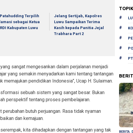
TOPI
 Patahudding Terpilih
Jelang Sertijab, Kapolres
L
lamasi sebagai Ketua
Luwu Sampaikan Terima
RDI Kabupaten Luwu
Kasih kepada Panitia Jejal
KO
Trabhara Part 2
P
PO
PT
tu yang sangat mengesankan dalam perjalanan menjadi
ajar yang semakin menyadarkan kami tentang tantangan
BERI
uk memajukan pendidikan Indonesia”, Ucap H. Sulaiman.
nsformasi sebuah sistem yang sangat besar. Bukan
h perspektif tentang proses pembelajaran.
t perubahan butuh perjuangan. Rasa tidak nyaman
rbaikan dan kemajuan.
i serempak, kita dihadapkan dengan tantangan yang tak
BERITA
,