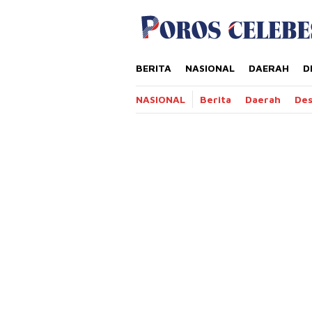
Loncat
tutup
ke
konten
BERITA
NASIONAL
DAERAH
D
NASIONAL
Berita
Daerah
De