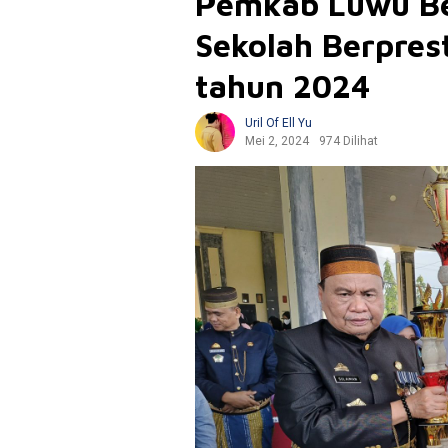
Pemkab Luwu Be
Sekolah Berprest
tahun 2024
Uril Of Ell Yu
Mei 2, 2024
974 Dilihat