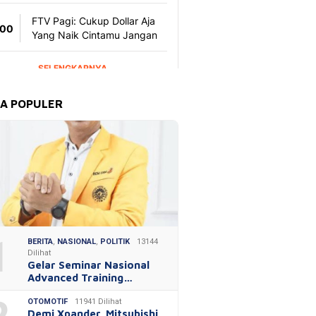
TA POPULER
1
BERITA
,
NASIONAL
,
POLITIK
13144
Dilihat
Gelar Seminar Nasional
Advanced Training…
OTOMOTIF
11941 Dilihat
Demi Xpander, Mitsubishi