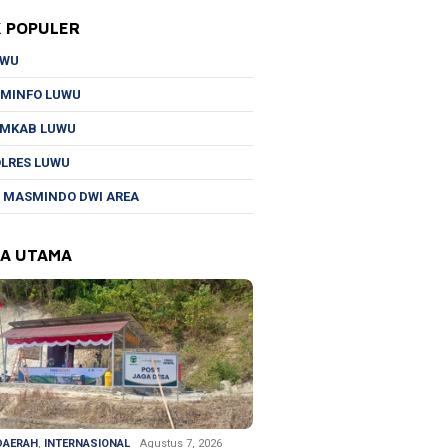
K POPULER
UWU
MINFO LUWU
EMKAB LUWU
LRES LUWU
 MASMINDO DWI AREA
TA UTAMA
DAERAH
,
INTERNASIONAL
Agustus 7, 2026