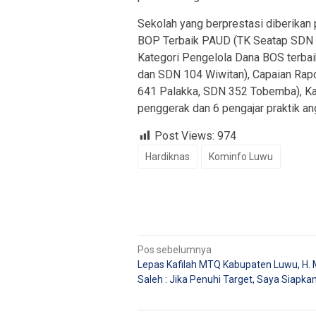
Sekolah yang berprestasi diberikan
BOP Terbaik PAUD (TK Seatap SDN 2
Kategori Pengelola Dana BOS terba
dan SDN 104 Wiwitan), Capaian Rapo
641 Palakka, SDN 352 Tobemba), Kat
penggerak dan 6 pengajar praktik an
Post Views:
974
Hardiknas
Kominfo Luwu
Navigasi
Pos sebelumnya
Lepas Kafilah MTQ Kabupaten Luwu, H. 
pos
Saleh : Jika Penuhi Target, Saya Siapka