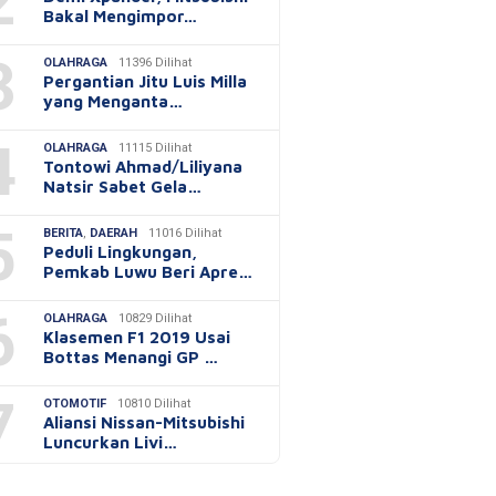
2
Bakal Mengimpor…
3
OLAHRAGA
11396 Dilihat
Pergantian Jitu Luis Milla
yang Menganta…
4
OLAHRAGA
11115 Dilihat
Tontowi Ahmad/Liliyana
Natsir Sabet Gela…
5
BERITA
,
DAERAH
11016 Dilihat
Peduli Lingkungan,
Pemkab Luwu Beri Apre…
6
OLAHRAGA
10829 Dilihat
Klasemen F1 2019 Usai
Bottas Menangi GP …
7
OTOMOTIF
10810 Dilihat
Aliansi Nissan-Mitsubishi
Luncurkan Livi…