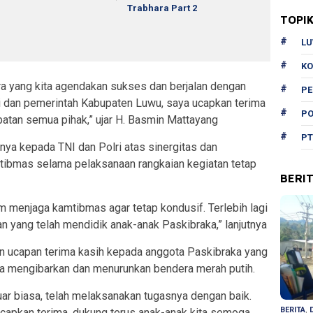
Trabhara Part 2
TOPI
L
KO
ara yang kita agendakan sukses dan berjalan dengan
P
adi dan pemerintah Kabupaten Luwu, saya ucapkan terima
PO
batan semua pihak,” ujar H. Basmin Mattayang
PT
nya kepada TNI dan Polri atas sinergitas dan
tibmas selama pelaksanaan rangkaian kegiatan tetap
BERI
m menjaga kamtibmas agar tetap kondusif. Terlebih lagi
n yang telah mendidik anak-anak Paskibraka,” lanjutnya
n ucapan terima kasih kepada anggota Paskibraka yang
a mengibarkan dan menurunkan bendera merah putih.
luar biasa, telah melaksanakan tugasnya dengan baik.
BERITA
,
ucapkan terima, dukung terus anak-anak kita semoga