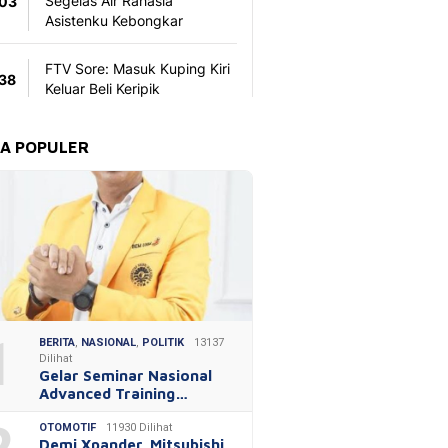
TA POPULER
1
BERITA
,
NASIONAL
,
POLITIK
13137
Dilihat
Gelar Seminar Nasional
Advanced Training…
OTOMOTIF
11930 Dilihat
Demi Xpander, Mitsubishi