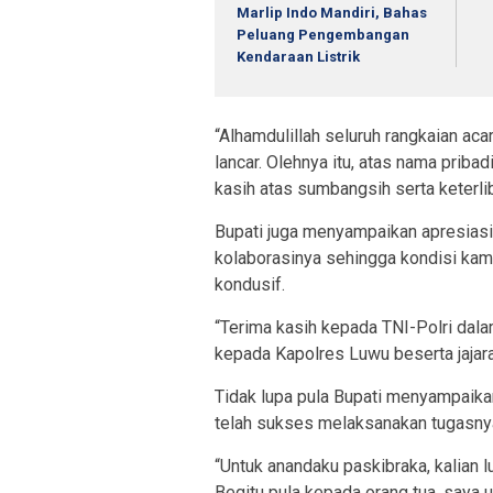
Marlip Indo Mandiri, Bahas
Peluang Pengembangan
Kendaraan Listrik
“Alhamdulillah seluruh rangkaian ac
lancar. Olehnya itu, atas nama prib
kasih atas sumbangsih serta keterli
Bupati juga menyampaikan apresiasi
kolaborasinya sehingga kondisi kam
kondusif.
“Terima kasih kepada TNI-Polri dala
kepada Kapolres Luwu beserta jajara
Tidak lupa pula Bupati menyampaika
telah sukses melaksanakan tugasny
“Untuk anandaku paskibraka, kalian 
Begitu pula kepada orang tua, saya 