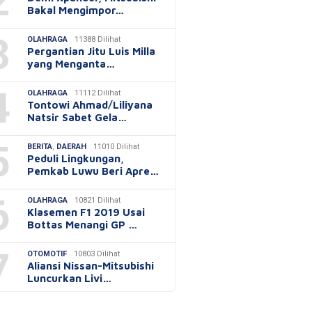
2
Bakal Mengimpor…
3
OLAHRAGA
11388 Dilihat
Pergantian Jitu Luis Milla
yang Menganta…
4
OLAHRAGA
11112 Dilihat
Tontowi Ahmad/Liliyana
Natsir Sabet Gela…
5
BERITA
,
DAERAH
11010 Dilihat
Peduli Lingkungan,
Pemkab Luwu Beri Apre…
6
OLAHRAGA
10821 Dilihat
Klasemen F1 2019 Usai
Bottas Menangi GP …
7
OTOMOTIF
10803 Dilihat
Aliansi Nissan-Mitsubishi
Luncurkan Livi…