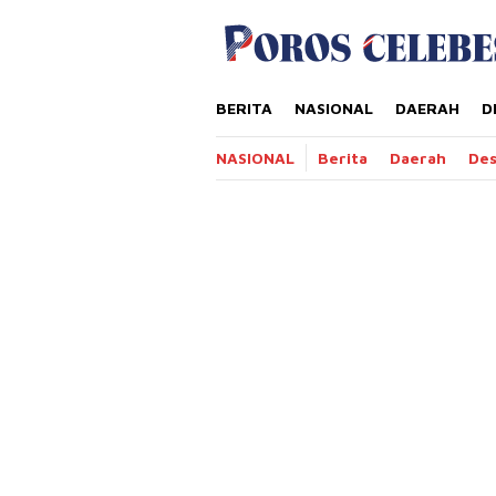
Loncat
tutup
ke
konten
BERITA
NASIONAL
DAERAH
D
NASIONAL
Berita
Daerah
De