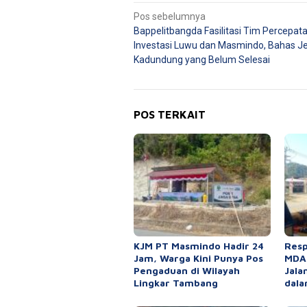
Navigasi
Pos sebelumnya
Bappelitbangda Fasilitasi Tim Percepat
pos
Investasi Luwu dan Masmindo, Bahas 
Kadundung yang Belum Selesai
POS TERKAIT
KJM PT Masmindo Hadir 24
Resp
Jam, Warga Kini Punya Pos
MDA,
Pengaduan di Wilayah
Jala
Lingkar Tambang
dala