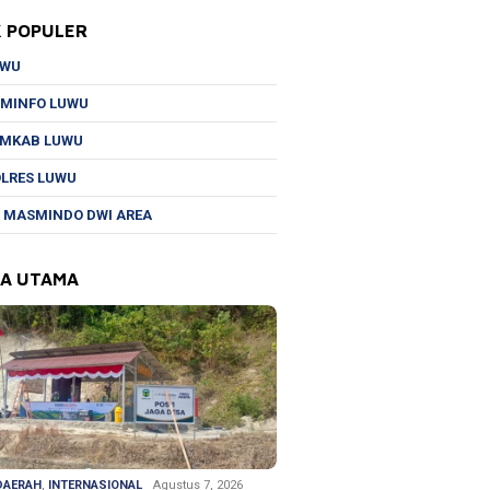
K POPULER
UWU
MINFO LUWU
EMKAB LUWU
LRES LUWU
 MASMINDO DWI AREA
TA UTAMA
DAERAH
,
INTERNASIONAL
Agustus 7, 2026