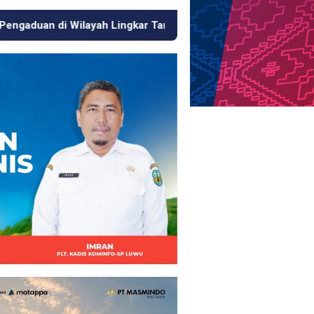
kar Tambang
Respons Cepat KJM PT MDA, Pipa Bocor hi