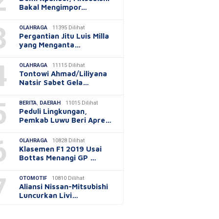
2
Bakal Mengimpor…
3
OLAHRAGA
11395 Dilihat
Pergantian Jitu Luis Milla
yang Menganta…
4
OLAHRAGA
11115 Dilihat
Tontowi Ahmad/Liliyana
Natsir Sabet Gela…
5
BERITA
,
DAERAH
11015 Dilihat
Peduli Lingkungan,
Pemkab Luwu Beri Apre…
6
OLAHRAGA
10828 Dilihat
Klasemen F1 2019 Usai
Bottas Menangi GP …
7
OTOMOTIF
10810 Dilihat
Aliansi Nissan-Mitsubishi
Luncurkan Livi…