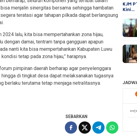
eh berharap, seluruh komponen yang terlibat dalam
KJM P
i bisa menjalin sinergitas bersama sehingga hambatan
Kini…
 segera teratasi agar tahapan pilkada dapat berlangsung
i.
2024 lalu, kita bisa mempertahankan zona hijau,
ilu dengan damai, tentram tanpa gangguan apapun
lkada nanti kita bisa mempertahankan Kabupaten Luwu
ondisi tetap pada zona hijau,” harapnya.
forum pimpinan daerah berharap agar penyelenggara
a hingga di tingkat desa dapat melaksanakan tugasnya
g berlaku terutama tetap menjaga netralitasnya.
SEBARKAN