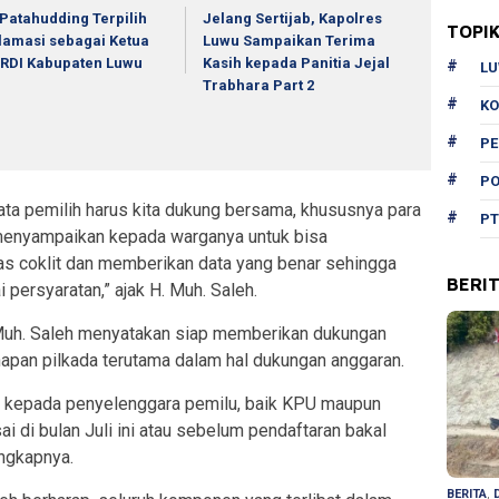
 Patahudding Terpilih
Jelang Sertijab, Kapolres
TOPI
lamasi sebagai Ketua
Luwu Sampaikan Terima
RDI Kabupaten Luwu
Kasih kepada Panitia Jejal
L
Trabhara Part 2
KO
P
PO
ata pemilih harus kita dukung bersama, khususnya para
PT
 menyampaikan kepada warganya untuk bisa
gas coklit dan memberikan data yang benar sehingga
BERI
 persyaratan,” ajak H. Muh. Saleh.
Muh. Saleh menyatakan siap memberikan dukungan
hapan pilkada terutama dalam hal dukungan anggaran.
n kepada penyelenggara pemilu, baik KPU maupun
 di bulan Juli ini atau sebelum pendaftaran bakal
ungkapnya.
BERITA
,