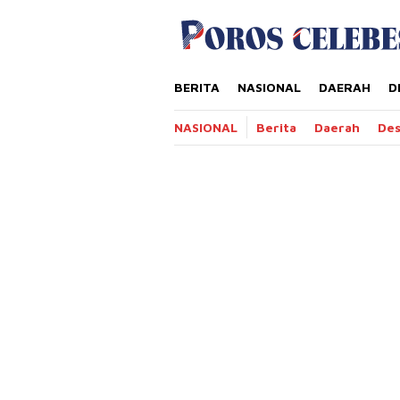
Loncat
tutup
ke
konten
BERITA
NASIONAL
DAERAH
D
NASIONAL
Berita
Daerah
De