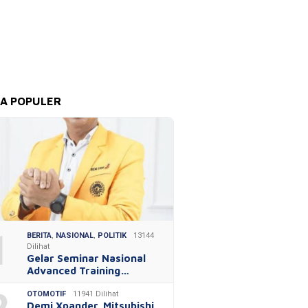
TA POPULER
1
BERITA
,
NASIONAL
,
POLITIK
13144
Dilihat
Gelar Seminar Nasional
Advanced Training…
OTOMOTIF
11941 Dilihat
Demi Xpander, Mitsubishi