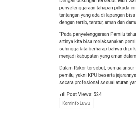
Dengan dukungan tersebut, Muh. Sal
penyelenggaraan tahapan pilkada in
tantangan yang ada di lapangan bisa
dengan tertib, teratur, aman dan dama
“Pada penyelenggaraan Pemilu tahun 
artinya kita bisa melaksanakan pem
sehingga kita berharap bahwa di pi
menjadi kabupaten yang aman dalam k
Dalam Rakor tersebut, semua unsur 
pemilu, yakni KPU beserta jajaranny
secara profesional sesuai aturan yan
Post Views:
524
Kominfo Luwu