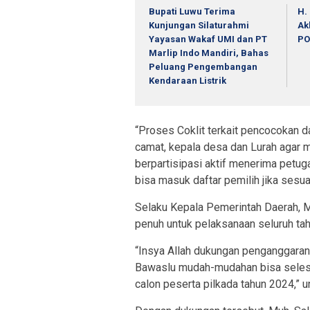
Bupati Luwu Terima
H.
Kunjungan Silaturahmi
Ak
Yayasan Wakaf UMI dan PT
PO
Marlip Indo Mandiri, Bahas
Peluang Pengembangan
Kendaraan Listrik
“Proses Coklit terkait pencocokan d
camat, kepala desa dan Lurah agar
berpartisipasi aktif menerima petu
bisa masuk daftar pemilih jika sesuai
Selaku Kepala Pemerintah Daerah, 
penuh untuk pelaksanaan seluruh ta
“Insya Allah dukungan penganggara
Bawaslu mudah-mudahan bisa selesai
calon peserta pilkada tahun 2024,” 