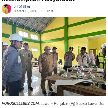
Uril Of Ell Yu
Oktober 16, 2024
831 Dilihat
POROSCELEBES.COM,
Luwu – Penjabat (Pj) Bupati Luwu, Drs.