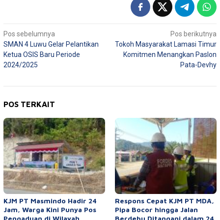
Navigasi
Pos sebelumnya
Pos berikutnya
SMAN 4 Luwu Gelar Pelantikan
Tokoh Masyarakat Lamasi Timur
pos
Ketua OSIS Baru Periode
Komitmen Menangkan Paslon
2024/2025
Pata-Devhy
POS TERKAIT
KJM PT Masmindo Hadir 24
Respons Cepat KJM PT MDA,
Jam, Warga Kini Punya Pos
Pipa Bocor hingga Jalan
Pengaduan di Wilayah
Berdebu Ditangani dalam 24