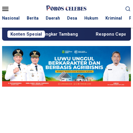
Loncat
Menu
ke
Mobile
konten
Nasional
Berita
Daerah
Desa
Hukum
Kriminal
P
 Lingkar Tambang
Konten Spesial
Respons Cepat KJM PT MDA, Pipa Boc