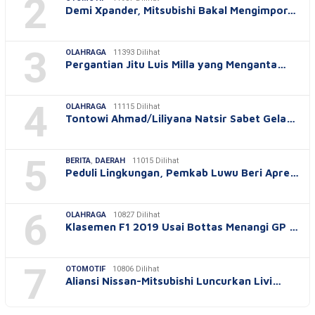
2
Demi Xpander, Mitsubishi Bakal Mengimpor…
3
OLAHRAGA
11393 Dilihat
Pergantian Jitu Luis Milla yang Menganta…
4
OLAHRAGA
11115 Dilihat
Tontowi Ahmad/Liliyana Natsir Sabet Gela…
5
BERITA
,
DAERAH
11015 Dilihat
Peduli Lingkungan, Pemkab Luwu Beri Apre…
6
OLAHRAGA
10827 Dilihat
Klasemen F1 2019 Usai Bottas Menangi GP …
7
OTOMOTIF
10806 Dilihat
Aliansi Nissan-Mitsubishi Luncurkan Livi…