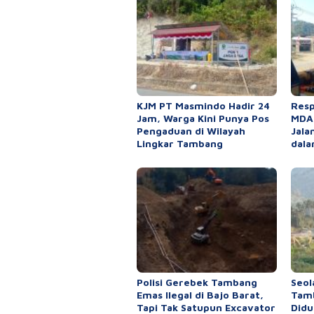
KJM PT Masmindo Hadir 24
Resp
Jam, Warga Kini Punya Pos
MDA,
Pengaduan di Wilayah
Jala
Lingkar Tambang
dala
Polisi Gerebek Tambang
Seol
Emas Ilegal di Bajo Barat,
Tamb
Tapi Tak Satupun Excavator
Didu