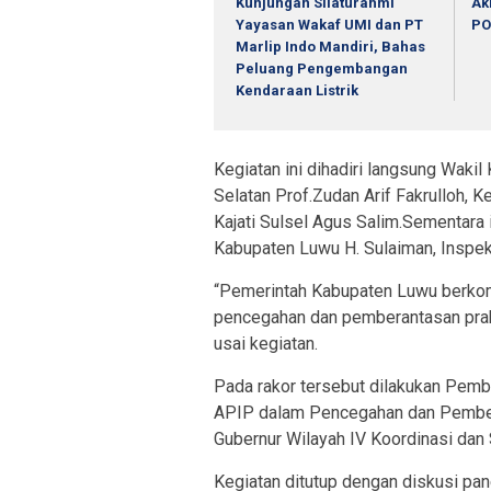
Kunjungan Silaturahmi
Ak
Yayasan Wakaf UMI dan PT
PO
Marlip Indo Mandiri, Bahas
Peluang Pengembangan
Kendaraan Listrik
Kegiatan ini dihadiri langsung Wakil
Selatan Prof.Zudan Arif Fakrulloh, K
Kajati Sulsel Agus Salim.Sementara i
Kabupaten Luwu H. Sulaiman, Inspe
“Pemerintah Kabupaten Luwu berko
pencegahan dan pemberantasan prakt
usai kegiatan.
Pada rakor tersebut dilakukan Pe
APIP dalam Pencegahan dan Pember
Gubernur Wilayah IV Koordinasi dan
Kegiatan ditutup dengan diskusi pa