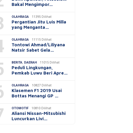
2
Bakal Mengimpor…
3
OLAHRAGA
11395 Dilihat
Pergantian Jitu Luis Milla
yang Menganta…
4
OLAHRAGA
11115 Dilihat
Tontowi Ahmad/Liliyana
Natsir Sabet Gela…
5
BERITA
,
DAERAH
11015 Dilihat
Peduli Lingkungan,
Pemkab Luwu Beri Apre…
6
OLAHRAGA
10827 Dilihat
Klasemen F1 2019 Usai
Bottas Menangi GP …
7
OTOMOTIF
10810 Dilihat
Aliansi Nissan-Mitsubishi
Luncurkan Livi…