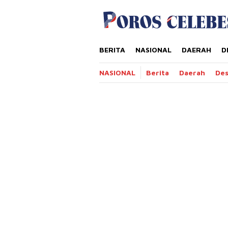
Loncat
tutup
ke
konten
BERITA
NASIONAL
DAERAH
D
NASIONAL
Berita
Daerah
De