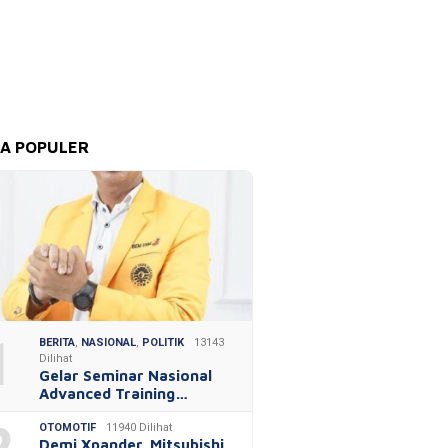
TA POPULER
1
BERITA
,
NASIONAL
,
POLITIK
13143
Dilihat
Gelar Seminar Nasional
Advanced Training…
OTOMOTIF
11940 Dilihat
Demi Xpander, Mitsubishi