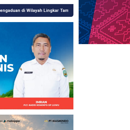
ingkar Tambang
Respons Cepat KJM PT MDA, Pipa Bocor