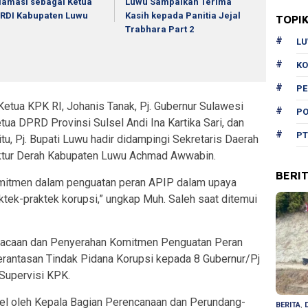
lamasi sebagai Ketua
Luwu Sampaikan Terima
RDI Kabupaten Luwu
Kasih kepada Panitia Jejal
TOPI
Trabhara Part 2
L
KO
P
 Ketua KPK RI, Johanis Tanak, Pj. Gubernur Sulawesi
PO
etua DPRD Provinsi Sulsel Andi Ina Kartika Sari, dan
PT
tu, Pj. Bupati Luwu hadir didampingi Sekretaris Daerah
ktur Derah Kabupaten Luwu Achmad Awwabin.
BERI
mitmen dalam penguatan peran APIP dalam upaya
ek-praktek korupsi,” ungkap Muh. Saleh saat ditemui
mbacaan dan Penyerahan Komitmen Penguatan Peran
antasan Tindak Pidana Korupsi kepada 8 Gubernur/Pj
 Supervisi KPK.
nel oleh Kepala Bagian Perencanaan dan Perundang-
BERITA
,