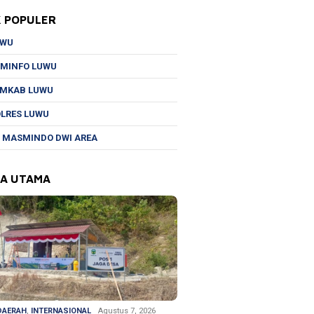
K POPULER
UWU
MINFO LUWU
EMKAB LUWU
LRES LUWU
 MASMINDO DWI AREA
TA UTAMA
DAERAH
,
INTERNASIONAL
Agustus 7, 2026