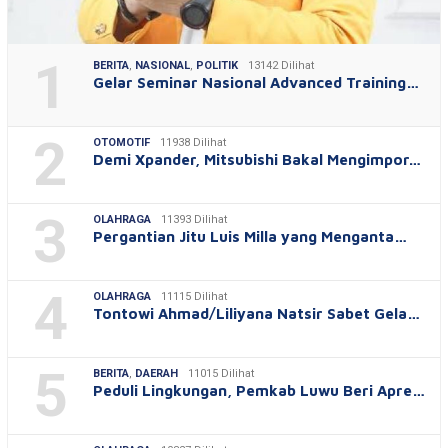
1
BERITA
,
NASIONAL
,
POLITIK
13142 Dilihat
Gelar Seminar Nasional Advanced Training…
2
OTOMOTIF
11938 Dilihat
Demi Xpander, Mitsubishi Bakal Mengimpor…
3
OLAHRAGA
11393 Dilihat
Pergantian Jitu Luis Milla yang Menganta…
4
OLAHRAGA
11115 Dilihat
Tontowi Ahmad/Liliyana Natsir Sabet Gela…
5
BERITA
,
DAERAH
11015 Dilihat
Peduli Lingkungan, Pemkab Luwu Beri Apre…