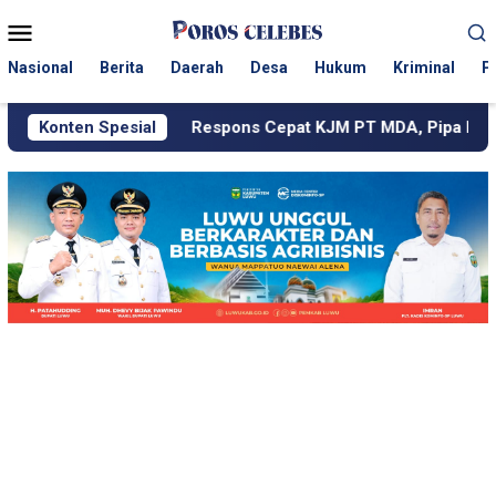
Loncat
Menu
ke
Mobile
konten
Nasional
Berita
Daerah
Desa
Hukum
Kriminal
P
Konten Spesial
Respons Cepat KJM PT MDA, Pipa Bocor hingga Jalan Be