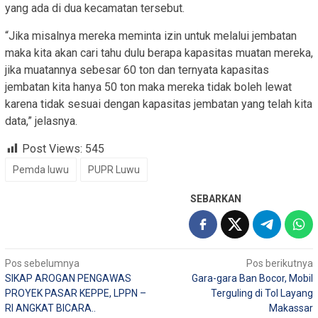
yang ada di dua kecamatan tersebut.
“Jika misalnya mereka meminta izin untuk melalui jembatan
maka kita akan cari tahu dulu berapa kapasitas muatan mereka,
jika muatannya sebesar 60 ton dan ternyata kapasitas
jembatan kita hanya 50 ton maka mereka tidak boleh lewat
karena tidak sesuai dengan kapasitas jembatan yang telah kita
data,” jelasnya.
Post Views:
545
Pemda luwu
PUPR Luwu
SEBARKAN
Navigasi
Pos sebelumnya
Pos berikutnya
SIKAP AROGAN PENGAWAS
Gara-gara Ban Bocor, Mobil
pos
PROYEK PASAR KEPPE, LPPN –
Terguling di Tol Layang
RI ANGKAT BICARA..
Makassar