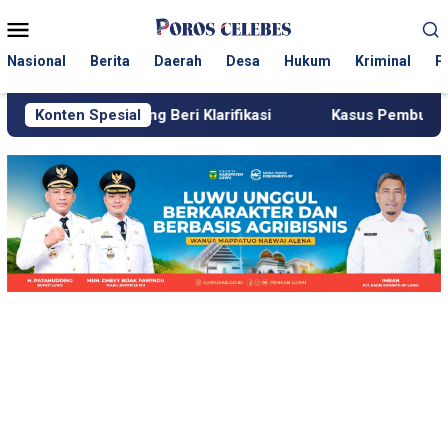
Loncat
Menu
ke
Mobile
konten
Nasional
Berita
Daerah
Desa
Hukum
Kriminal
P
nrang Beri Klarifikasi
Konten Spesial
Kasus Pembunuhan Perempuan di P