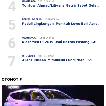
4
OLAHRAGA
11118 Dilihat
Tontowi Ahmad/Liliyana Natsir Sabet Gela…
5
BERITA
,
DAERAH
11019 Dilihat
Peduli Lingkungan, Pemkab Luwu Beri Apre…
6
OLAHRAGA
10833 Dilihat
Klasemen F1 2019 Usai Bottas Menangi GP …
7
OTOMOTIF
10813 Dilihat
Aliansi Nissan-Mitsubishi Luncurkan Livi…
OTOMOTIF