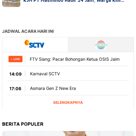
KJM PT Masmindo Hadir 24 Jam, Warga Kini…
BERITA POPULER