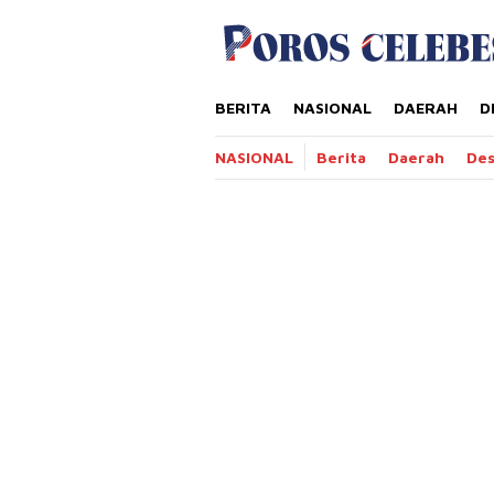
Loncat
tutup
ke
konten
BERITA
NASIONAL
DAERAH
D
NASIONAL
Berita
Daerah
De