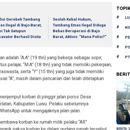
TOPI
L
lisi Gerebek Tambang
Seolah Kebal Hukum,
as Ilegal di Bajo Barat,
Tambang Emas Ilegal Diduga
KO
pi Tak Satupun
Bebas Beroperasi di Bajo
cavator Berhasil Disita
Barat, Aktivis: “Mana Polisi?”
P
PO
 adalah “A.A” (19 thn) yang bekerja sebagai sopir,
PT
tus pelajar, “M.A” (18 thn) yang tidak memiliki pekerjaan,
raswasta, serta “Y” (15 thn) yang juga tidak memiliki
BERI
isial “A”, masih dalam pencarian dan telah ditetapkan
menjemput korban di pinggir jalan poros Desa
latan, Kabupaten Luwu. Pelaku sebelumnya
hatsApp untuk mengajaknya jalan-jalan.
membawa korban ke rumah milik pelaku “AR”
enarik paksa korban ke dalam gudang rumah tersebut,
BERITA
,