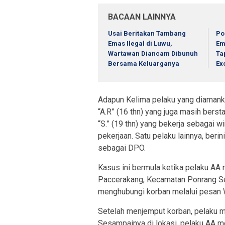
BACAAN LAINNYA
Usai Beritakan Tambang
Po
Emas Ilegal di Luwu,
Em
Wartawan Diancam Dibunuh
Ta
Bersama Keluarganya
Ex
Adapun Kelima pelaku yang diamankan
“A.R” (16 thn) yang juga masih bersta
“S.” (19 thn) yang bekerja sebagai wi
pekerjaan. Satu pelaku lainnya, berin
sebagai DPO.
Kasus ini bermula ketika pelaku AA 
Paccerakang, Kecamatan Ponrang Se
menghubungi korban melalui pesan W
Setelah menjemput korban, pelaku 
Sesampainya di lokasi, pelaku AA m