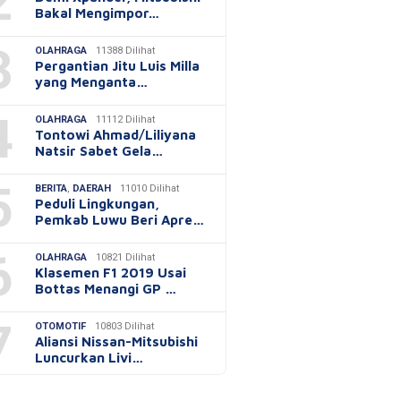
2
Bakal Mengimpor…
3
OLAHRAGA
11388 Dilihat
Pergantian Jitu Luis Milla
yang Menganta…
4
OLAHRAGA
11112 Dilihat
Tontowi Ahmad/Liliyana
Natsir Sabet Gela…
5
BERITA
,
DAERAH
11010 Dilihat
Peduli Lingkungan,
Pemkab Luwu Beri Apre…
6
OLAHRAGA
10821 Dilihat
Klasemen F1 2019 Usai
Bottas Menangi GP …
7
OTOMOTIF
10803 Dilihat
Aliansi Nissan-Mitsubishi
Luncurkan Livi…