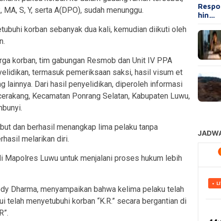
Respo
R, MA, S, Y, serta A(DPO), sudah menunggu.
hin…
tubuhi korban sebanyak dua kali, kemudian diikuti oleh
n.
arga korban, tim gabungan Resmob dan Unit IV PPA
lidikan, termasuk pemeriksaan saksi, hasil visum et
g lainnya. Dari hasil penyelidikan, diperoleh informasi
erakang, Kecamatan Ponrang Selatan, Kabupaten Luwu,
mbunyi.
ebut dan berhasil menangkap lima pelaku tanpa
hasil melarikan diri.
 di Mapolres Luwu untuk menjalani proses hukum lebih
dy Dharma, menyampaikan bahwa kelima pelaku telah
 telah menyetubuhi korban “K.R.” secara bergantian di
R”.