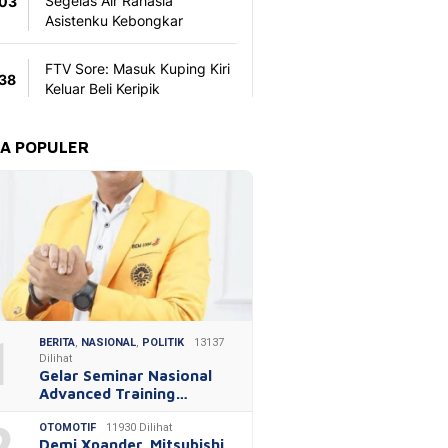
TA POPULER
1
BERITA
,
NASIONAL
,
POLITIK
13137
Dilihat
Gelar Seminar Nasional
Advanced Training…
OTOMOTIF
11930 Dilihat
Demi Xpander, Mitsubishi