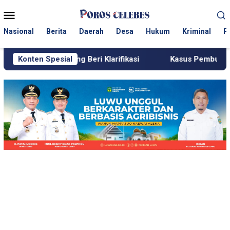
Loncat
Menu
ke
Mobile
konten
Nasional
Berita
Daerah
Desa
Hukum
Kriminal
P
nrang Beri Klarifikasi
Konten Spesial
Kasus Pembunuhan Perempuan di 