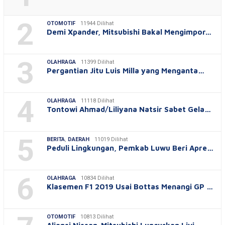
2
OTOMOTIF
11944 Dilihat
Demi Xpander, Mitsubishi Bakal Mengimpor…
3
OLAHRAGA
11399 Dilihat
Pergantian Jitu Luis Milla yang Menganta…
4
OLAHRAGA
11118 Dilihat
Tontowi Ahmad/Liliyana Natsir Sabet Gela…
5
BERITA
,
DAERAH
11019 Dilihat
Peduli Lingkungan, Pemkab Luwu Beri Apre…
6
OLAHRAGA
10834 Dilihat
Klasemen F1 2019 Usai Bottas Menangi GP …
OTOMOTIF
10813 Dilihat