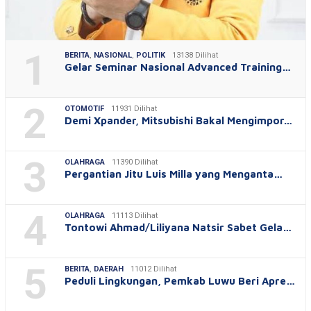
1
BERITA
,
NASIONAL
,
POLITIK
13138 Dilihat
Gelar Seminar Nasional Advanced Training…
2
OTOMOTIF
11931 Dilihat
Demi Xpander, Mitsubishi Bakal Mengimpor…
3
OLAHRAGA
11390 Dilihat
Pergantian Jitu Luis Milla yang Menganta…
4
OLAHRAGA
11113 Dilihat
Tontowi Ahmad/Liliyana Natsir Sabet Gela…
5
BERITA
,
DAERAH
11012 Dilihat
Peduli Lingkungan, Pemkab Luwu Beri Apre…