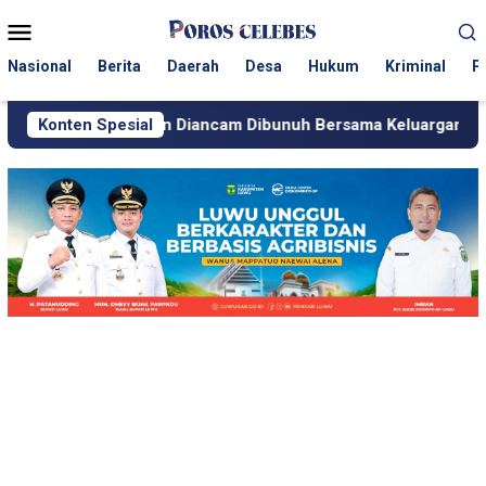
Loncat
Menu
ke
Mobile
konten
Nasional
Berita
Daerah
Desa
Hukum
Kriminal
P
tawan Diancam Dibunuh Bersama Keluarganya
Konten Spesial
Polisi Gere