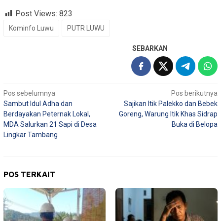
Post Views:
823
Kominfo Luwu
PUTR LUWU
SEBARKAN
Navigasi
Pos sebelumnya
Pos berikutnya
Sambut Idul Adha dan
Sajikan Itik Palekko dan Bebek
pos
Berdayakan Peternak Lokal,
Goreng, Warung Itik Khas Sidrap
MDA Salurkan 21 Sapi di Desa
Buka di Belopa
Lingkar Tambang
POS TERKAIT