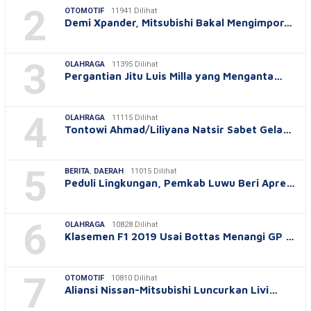
2
OTOMOTIF
11941 Dilihat
Demi Xpander, Mitsubishi Bakal Mengimpor…
3
OLAHRAGA
11395 Dilihat
Pergantian Jitu Luis Milla yang Menganta…
4
OLAHRAGA
11115 Dilihat
Tontowi Ahmad/Liliyana Natsir Sabet Gela…
5
BERITA
,
DAERAH
11015 Dilihat
Peduli Lingkungan, Pemkab Luwu Beri Apre…
6
OLAHRAGA
10828 Dilihat
Klasemen F1 2019 Usai Bottas Menangi GP …
7
OTOMOTIF
10810 Dilihat
Aliansi Nissan-Mitsubishi Luncurkan Livi…