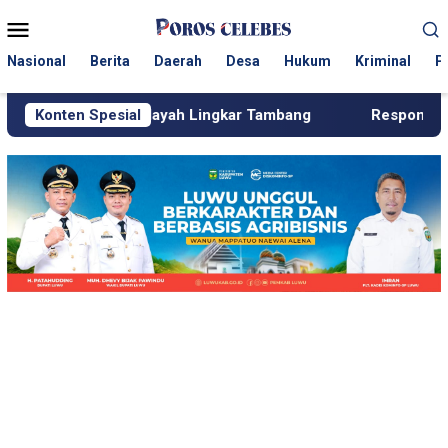
Loncat
Menu
ke
Mobile
konten
Nasional
Berita
Daerah
Desa
Hukum
Kriminal
P
Wilayah Lingkar Tambang
Konten Spesial
Respons Cepat KJM PT MDA, P