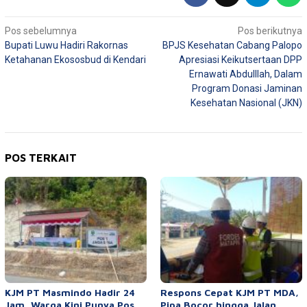
Navigasi
Pos sebelumnya
Pos berikutnya
Bupati Luwu Hadiri Rakornas
BPJS Kesehatan Cabang Palopo
pos
Ketahanan Ekososbud di Kendari
Apresiasi Keikutsertaan DPP
Ernawati Abdulllah, Dalam
Program Donasi Jaminan
Kesehatan Nasional (JKN)
POS TERKAIT
KJM PT Masmindo Hadir 24
Respons Cepat KJM PT MDA,
Jam, Warga Kini Punya Pos
Pipa Bocor hingga Jalan