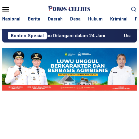
Loncat
Menu
ke
Mobile
konten
Nasional
Berita
Daerah
Desa
Hukum
Kriminal
P
debu Ditangani dalam 24 Jam
Konten Spesial
Usai Beritakan Tambang 