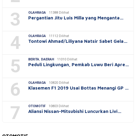
3
OLAHRAGA
11388 Dilihat
Pergantian Jitu Luis Milla yang Menganta…
4
OLAHRAGA
11112 Dilihat
Tontowi Ahmad/Liliyana Natsir Sabet Gela…
5
BERITA
,
DAERAH
11010 Dilihat
Peduli Lingkungan, Pemkab Luwu Beri Apre…
6
OLAHRAGA
10820 Dilihat
Klasemen F1 2019 Usai Bottas Menangi GP …
7
OTOMOTIF
10803 Dilihat
Aliansi Nissan-Mitsubishi Luncurkan Livi…
OTOMOTIF