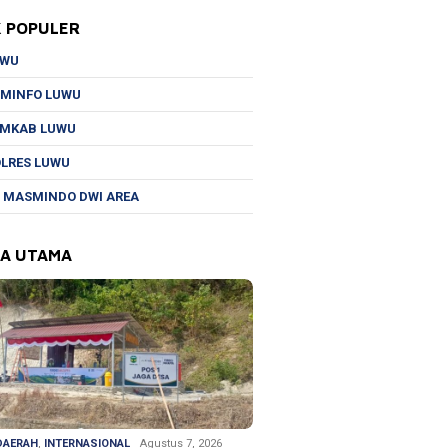
K POPULER
UWU
MINFO LUWU
EMKAB LUWU
LRES LUWU
 MASMINDO DWI AREA
TA UTAMA
DAERAH
,
INTERNASIONAL
Agustus 7, 2026