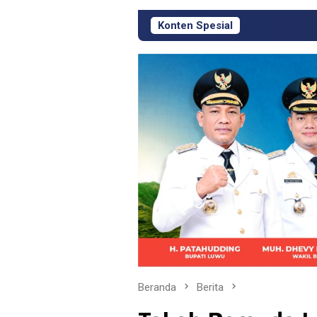
Konten Spesial
KJM PT Masmindo Had
Beranda
Berita