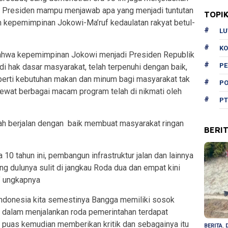
 Presiden mampu menjawab apa yang menjadi tuntutan
TOPI
m kepemimpinan Jokowi-Ma’ruf kedaulatan rakyat betul-
L
KO
 bahwa kepemimpinan Jokowi menjadi Presiden Republik
P
 hak dasar masyarakat, telah terpenuhi dengan baik,
perti kebutuhan makan dan minum bagi masyarakat tak
PO
lewat berbagai macam program telah di nikmati oleh
PT
lah berjalan dengan baik membuat masyarakat ringan
BERI
 10 tahun ini, pembangun infrastruktur jalan dan lainnya
ng dulunya sulit di jangkau Roda dua dan empat kini
” ungkapnya
Indonesia kita semestinya Bangga memiliki sosok
 dalam menjalankan roda pemerintahan terdapat
 puas kemudian memberikan kritik dan sebagainya itu
BERITA
,