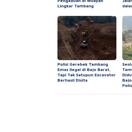
Pengaduan di Wilayah
Jala
Lingkar Tambang
dala
Polisi Gerebek Tambang
Seol
Emas Ilegal di Bajo Barat,
Tamb
Tapi Tak Satupun Excavator
Didu
Berhasil Disita
Bajo
Polis