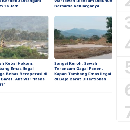
n Berdebu Ditangani
Wartawan Diancam Dibunuh
m 24 Jam
Bersama Keluarganya
ah Kebal Hukum,
Sungai Keruh, Sawah
ang Emas Ilegal
Terancam Gagal Panen,
ga Bebas Beroperasi di
Kapan Tambang Emas Ilegal
 Barat, Aktivis: “Mana
di Bajo Barat Ditertibkan
i?”