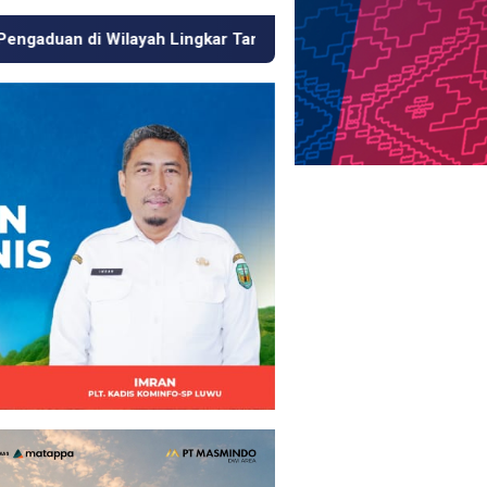
kar Tambang
Respons Cepat KJM PT MDA, Pipa Bocor hi