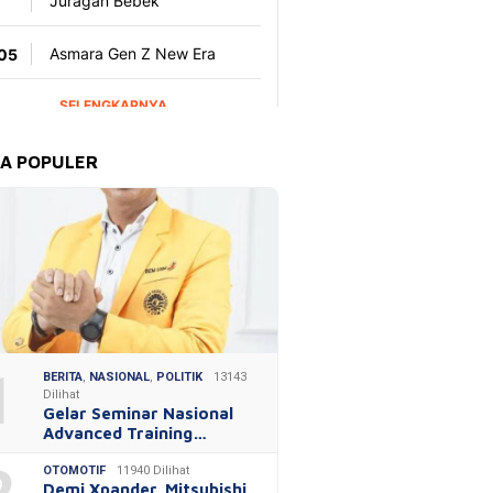
TA POPULER
1
BERITA
,
NASIONAL
,
POLITIK
13143
Dilihat
Gelar Seminar Nasional
Advanced Training…
OTOMOTIF
11940 Dilihat
Demi Xpander, Mitsubishi