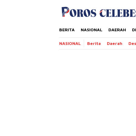
Loncat
tutup
ke
konten
BERITA
NASIONAL
DAERAH
D
NASIONAL
Berita
Daerah
De