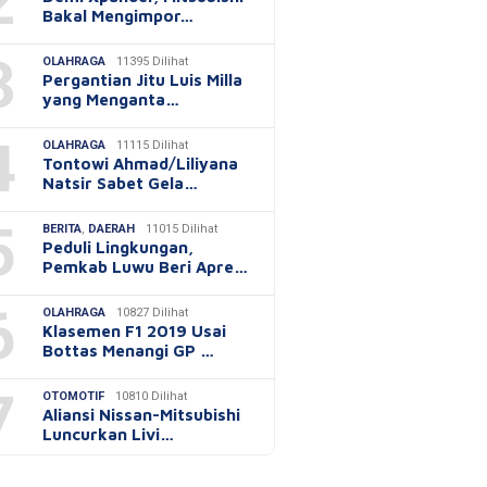
2
Bakal Mengimpor…
3
OLAHRAGA
11395 Dilihat
Pergantian Jitu Luis Milla
yang Menganta…
4
OLAHRAGA
11115 Dilihat
Tontowi Ahmad/Liliyana
Natsir Sabet Gela…
5
BERITA
,
DAERAH
11015 Dilihat
Peduli Lingkungan,
Pemkab Luwu Beri Apre…
6
OLAHRAGA
10827 Dilihat
Klasemen F1 2019 Usai
Bottas Menangi GP …
7
OTOMOTIF
10810 Dilihat
Aliansi Nissan-Mitsubishi
Luncurkan Livi…