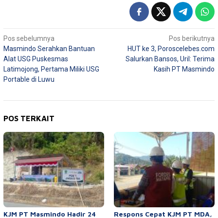
Navigasi
Pos sebelumnya
Pos berikutnya
Masmindo Serahkan Bantuan
HUT ke 3, Poroscelebes.com
pos
Alat USG Puskesmas
Salurkan Bansos, Uril: Terima
Latimojong, Pertama Miliki USG
Kasih PT Masmindo
Portable di Luwu
POS TERKAIT
KJM PT Masmindo Hadir 24
Respons Cepat KJM PT MDA,