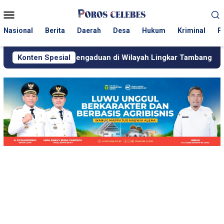
Loncat
Menu
ke
Mobile
konten
Nasional
Berita
Daerah
Desa
Hukum
Kriminal
P
Pengaduan di Wilayah Lingkar Tambang
Konten Spesial
Respons Cepat 