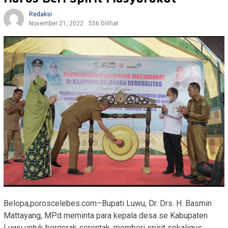
Redaksi
November 21, 2022
556 Dilihat
Belopa,poroscelebes.com–Bupati Luwu, Dr. Drs. H. Basmin
Mattayang, MPd meminta para kepala desa se Kabupaten
Luwu untuk bergerak serentak, memberi spirit sekaligus