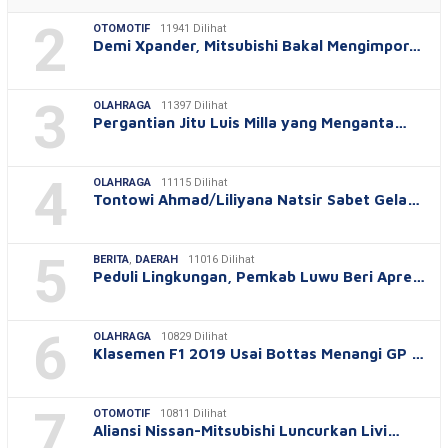
2
OTOMOTIF
11941 Dilihat
Demi Xpander, Mitsubishi Bakal Mengimpor…
3
OLAHRAGA
11397 Dilihat
Pergantian Jitu Luis Milla yang Menganta…
4
OLAHRAGA
11115 Dilihat
Tontowi Ahmad/Liliyana Natsir Sabet Gela…
5
BERITA
,
DAERAH
11016 Dilihat
Peduli Lingkungan, Pemkab Luwu Beri Apre…
6
OLAHRAGA
10829 Dilihat
Klasemen F1 2019 Usai Bottas Menangi GP …
7
OTOMOTIF
10811 Dilihat
Aliansi Nissan-Mitsubishi Luncurkan Livi…