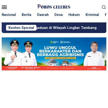
Loncat
Menu
ke
Mobile
konten
Nasional
Berita
Daerah
Desa
Hukum
Kriminal
P
ngaduan di Wilayah Lingkar Tambang
Konten Spesial
Respons Cepat KJ