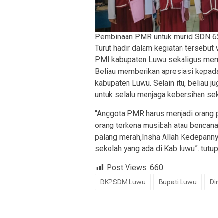
Pembinaan PMR untuk murid SDN 62
Turut hadir dalam kegiatan tersebut w
PMI kabupaten Luwu sekaligus mem
Beliau memberikan apresiasi kepada
kabupaten Luwu. Selain itu, beliau
untuk selalu menjaga kebersihan sek
“Anggota PMR harus menjadi orang 
orang terkena musibah atau bencana,
palang merah,Insha Allah Kedepann
sekolah yang ada di Kab luwu”. tutup
Post Views:
660
BKPSDM Luwu
Bupati Luwu
Di