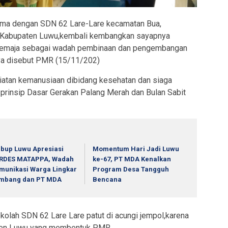
ma dengan SDN 62 Lare-Lare kecamatan Bua,
a Kabupaten Luwu,kembali kembangkan sayapnya
emaja sebagai wadah pembinaan dan pengembangan
nya disebut PMR (15/11/202)
iatan kemanusiaan dibidang kesehatan dan siaga
prinsip Dasar Gerakan Palang Merah dan Bulan Sabit
bup Luwu Apresiasi
Momentum Hari Jadi Luwu
RDES MATAPPA, Wadah
ke-67, PT MDA Kenalkan
munikasi Warga Lingkar
Program Desa Tangguh
mbang dan PT MDA
Bencana
ekolah SDN 62 Lare Lare patut di acungi jempol,karena
aten Luwu yang membentuk PMR.