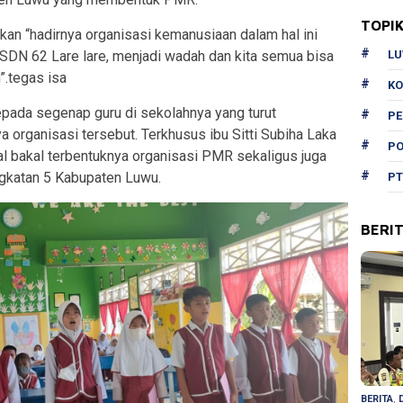
TOPI
an “hadirnya organisasi kemanusiaan dalam hal ini
L
 SDN 62 Lare lare, menjadi wadah dan kita semua bisa
”.tegas isa
KO
epada segenap guru di sekolahnya yang turut
P
 organisasi tersebut. Terkhusus ibu Sitti Subiha Laka
PO
al bakal terbentuknya organisasi PMR sekaligus juga
ngkatan 5 Kabupaten Luwu.
PT
BERI
BERITA
,