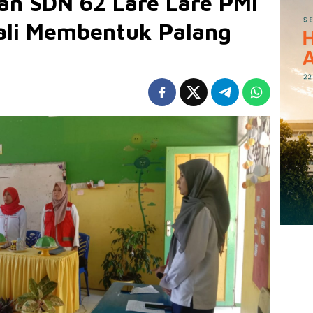
an SDN 62 Lare Lare PMI
li Membentuk Palang