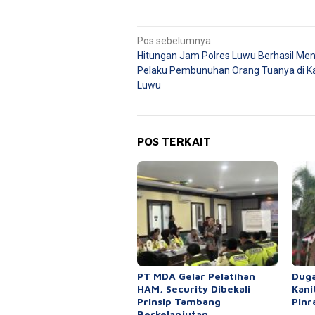
Navigasi
Pos sebelumnya
Hitungan Jam Polres Luwu Berhasil Me
pos
Pelaku Pembunuhan Orang Tuanya di 
Luwu
POS TERKAIT
PT MDA Gelar Pelatihan
Duga
HAM, Security Dibekali
Kani
Prinsip Tambang
Pinr
Berkelanjutan