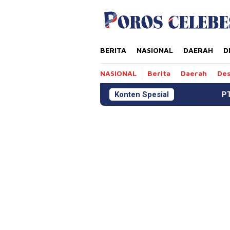
Loncat
tutup
ke
konten
BERITA
NASIONAL
DAERAH
D
NASIONAL
Berita
Daerah
De
Konten Spesial
PT MDA Gelar Pelatihan HAM,