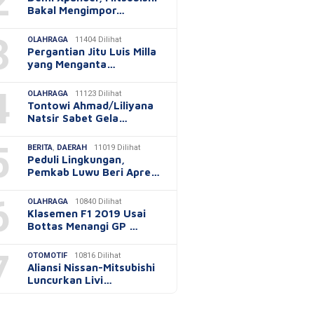
2
Bakal Mengimpor…
3
OLAHRAGA
11404 Dilihat
Pergantian Jitu Luis Milla
yang Menganta…
4
OLAHRAGA
11123 Dilihat
Tontowi Ahmad/Liliyana
Natsir Sabet Gela…
5
BERITA
,
DAERAH
11019 Dilihat
Peduli Lingkungan,
Pemkab Luwu Beri Apre…
6
OLAHRAGA
10840 Dilihat
Klasemen F1 2019 Usai
Bottas Menangi GP …
7
OTOMOTIF
10816 Dilihat
Aliansi Nissan-Mitsubishi
Luncurkan Livi…