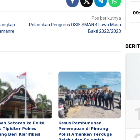
Pos berikutnya
nangkap
Pelantikan Pengurus OSIS SMAN 4 Luwu Masa
Kamanre
Bakti 2022/2023
BERI
an Setoran ke Polisi,
Kasus Pembunuhan
t Tipidter Polres
Perempuan di Pinrang,
ang Beri Klarifikasi
Polisi Amankan Terduga
Pelaku dan Sejumlah