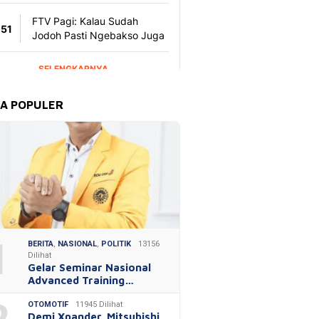
TA POPULER
1
BERITA
,
NASIONAL
,
POLITIK
13156
Dilihat
Gelar Seminar Nasional
Advanced Training…
OTOMOTIF
11945 Dilihat
Demi Xpander, Mitsubishi