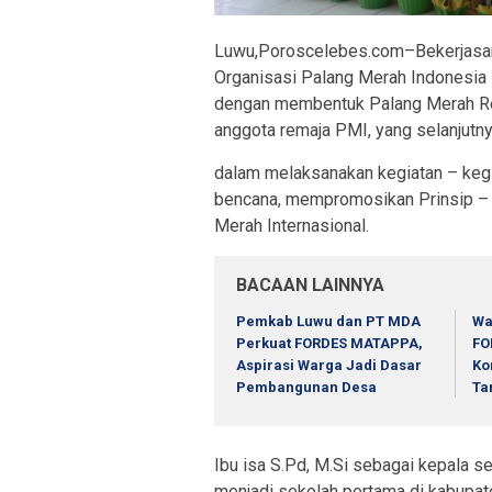
Luwu,Poroscelebes.com–Bekerjasa
Organisasi Palang Merah Indonesi
dengan membentuk Palang Merah R
anggota remaja PMI, yang selanjut
dalam melaksanakan kegiatan – keg
bencana, mempromosikan Prinsip – 
Merah Internasional.
BACAAN LAINNYA
Pemkab Luwu dan PT MDA
Wa
Perkuat FORDES MATAPPA,
FO
Aspirasi Warga Jadi Dasar
Ko
Pembangunan Desa
Ta
Ibu isa S.Pd, M.Si sebagai kepala s
menjadi sekolah pertama di kabup