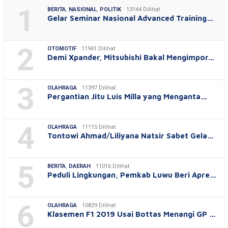
1
BERITA
,
NASIONAL
,
POLITIK
13144 Dilihat
Gelar Seminar Nasional Advanced Training…
2
OTOMOTIF
11941 Dilihat
Demi Xpander, Mitsubishi Bakal Mengimpor…
3
OLAHRAGA
11397 Dilihat
Pergantian Jitu Luis Milla yang Menganta…
4
OLAHRAGA
11115 Dilihat
Tontowi Ahmad/Liliyana Natsir Sabet Gela…
5
BERITA
,
DAERAH
11016 Dilihat
Peduli Lingkungan, Pemkab Luwu Beri Apre…
6
OLAHRAGA
10829 Dilihat
Klasemen F1 2019 Usai Bottas Menangi GP …