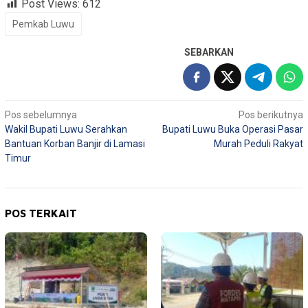
Post Views:
612
Pemkab Luwu
SEBARKAN
Navigasi
Pos sebelumnya
Pos berikutnya
Wakil Bupati Luwu Serahkan
Bupati Luwu Buka Operasi Pasar
pos
Bantuan Korban Banjir di Lamasi
Murah Peduli Rakyat
Timur
POS TERKAIT