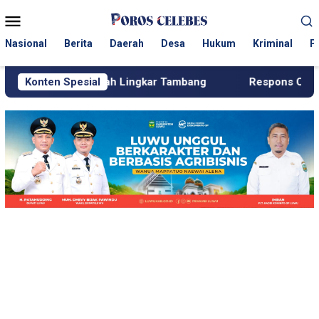
Loncat
Menu
ke
Mobile
konten
Nasional
Berita
Daerah
Desa
Hukum
Kriminal
P
ayah Lingkar Tambang
Konten Spesial
Respons Cepat KJM PT MDA, Pip