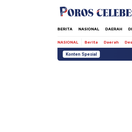
Loncat
tutup
ke
konten
BERITA
NASIONAL
DAERAH
D
NASIONAL
Berita
Daerah
De
Konten Spesial
Dugaan Seto