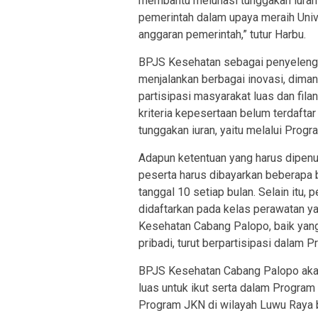
membantu melunasi tunggakan iuran 
pemerintah dalam upaya meraih Uni
anggaran pemerintah,” tutur Harbu.
BPJS Kesehatan sebagai penyelen
menjalankan berbagai inovasi, diman
partisipasi masyarakat luas dan fil
kriteria kepesertaan belum terdafta
tunggakan iuran, yaitu melalui Prog
Adapun ketentuan yang harus dipenu
peserta harus dibayarkan beberapa b
tanggal 10 setiap bulan. Selain itu
didaftarkan pada kelas perawatan ya
Kesehatan Cabang Palopo, baik ya
pribadi, turut berpartisipasi dalam
BPJS Kesehatan Cabang Palopo akan
luas untuk ikut serta dalam Progra
Program JKN di wilayah Luwu Raya b