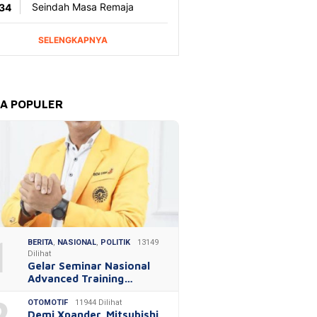
TA POPULER
1
BERITA
,
NASIONAL
,
POLITIK
13149
Dilihat
Gelar Seminar Nasional
Advanced Training…
OTOMOTIF
11944 Dilihat
Demi Xpander, Mitsubishi