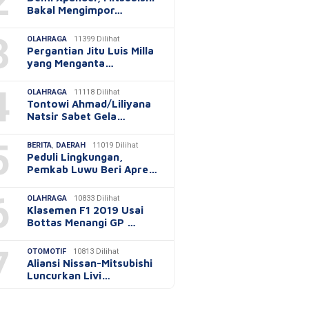
2
Bakal Mengimpor…
3
OLAHRAGA
11399 Dilihat
Pergantian Jitu Luis Milla
yang Menganta…
4
OLAHRAGA
11118 Dilihat
Tontowi Ahmad/Liliyana
Natsir Sabet Gela…
5
BERITA
,
DAERAH
11019 Dilihat
Peduli Lingkungan,
Pemkab Luwu Beri Apre…
6
OLAHRAGA
10833 Dilihat
Klasemen F1 2019 Usai
Bottas Menangi GP …
7
OTOMOTIF
10813 Dilihat
Aliansi Nissan-Mitsubishi
Luncurkan Livi…