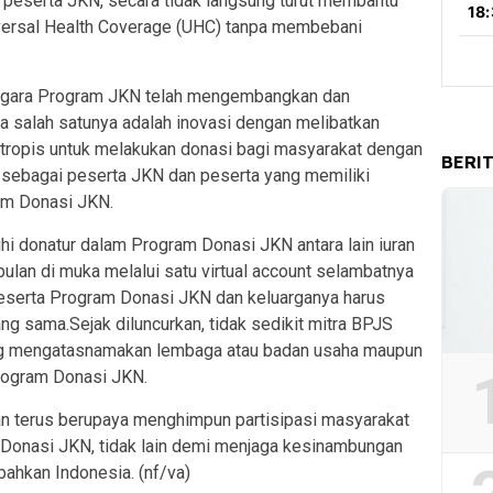
peserta JKN, secara tidak langsung turut membantu
versal Health Coverage (UHC) tanpa membebani
ggara Program JKN telah mengembangkan dan
a salah satunya adalah inovasi dengan melibatkan
antropis untuk melakukan donasi bagi masyarakat dengan
BERI
r sebagai peserta JKN dan peserta yang memiliki
ram Donasi JKN.
hi donatur dalam Program Donasi JKN antara lain iuran
ulan di muka melalui satu virtual account selambatnya
, peserta Program Donasi JKN dan keluarganya harus
ng sama.Sejak diluncurkan, tidak sedikit mitra BPJS
ng mengatasnamakan lembaga atau badan usaha maupun
 Program Donasi JKN.
 terus berupaya menghimpun partisipasi masyarakat
m Donasi JKN, tidak lain demi menjaga kesinambungan
ahkan Indonesia. (nf/va)