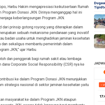
Dugaan
opo, Harbu Hakim mengapresiasi keikutsertaan Rumah
Tipid
m Program Donasi JKN. Dirinya menganggap hal ini
menjaga keberlangsungan Program JKN.
 dari prinsip gotong royong yang diterapkan dalam
merupakan sebuah mekanisme pendanaan yang inovatif
atau badan usaha untuk menghadirkan jaminan kesehatan
u dan sekaligus membantu pemerintah dalam
ram JKN,” ujar Harbu.
ontoh dan penggerak bagi rumah sakit atau lembaga
an dana Corporate Social Responsibility (CSR) nya ke
kontribusi ke dalam Program Donasi JKN menunjukkan
m strategis nasional di sektor jaminan kesehatan yaitu
rkan masyarakat ke dalam Program JKN ataupun