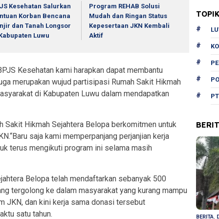
JS Kesehatan Salurkan
Program REHAB Solusi
TOPI
ntuan Korban Bencana
Mudah dan Ringan Status
njir dan Tanah Longsor
Kepesertaan JKN Kembali
L
 Kabupaten Luwu
Aktif
KO
P
 BPJS Kesehatan kami harapkan dapat membantu
PO
 juga merupakan wujud partisipasi Rumah Sakit Hikmah
masyarakat di Kabupaten Luwu dalam mendapatkan
PT
 Sakit Hikmah Sejahtera Belopa berkomitmen untuk
BERI
.“Baru saja kami memperpanjang perjanjian kerja
k terus mengikuti program ini selama masih
ahtera Belopa telah mendaftarkan sebanyak 500
yang tergolong ke dalam masyarakat yang kurang mampu
 JKN, dan kini kerja sama donasi tersebut
aktu satu tahun.
BERITA
,