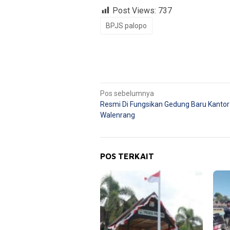
Post Views:
737
BPJS palopo
Navigasi
Pos sebelumnya
Resmi Di Fungsikan Gedung Baru Kanto
pos
Walenrang
POS TERKAIT