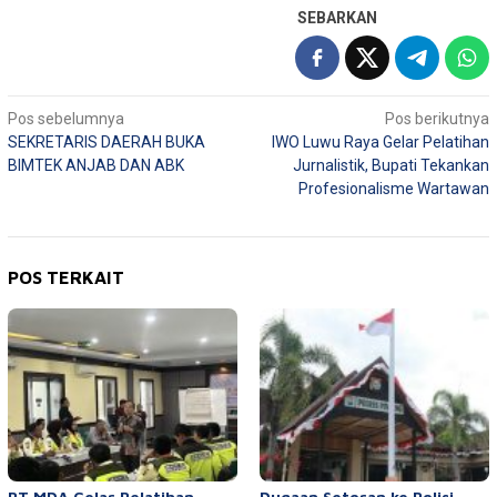
SEBARKAN
Navigasi
Pos sebelumnya
Pos berikutnya
SEKRETARIS DAERAH BUKA
IWO Luwu Raya Gelar Pelatihan
pos
BIMTEK ANJAB DAN ABK
Jurnalistik, Bupati Tekankan
Profesionalisme Wartawan
POS TERKAIT
PT MDA Gelar Pelatihan
Dugaan Setoran ke Polisi,