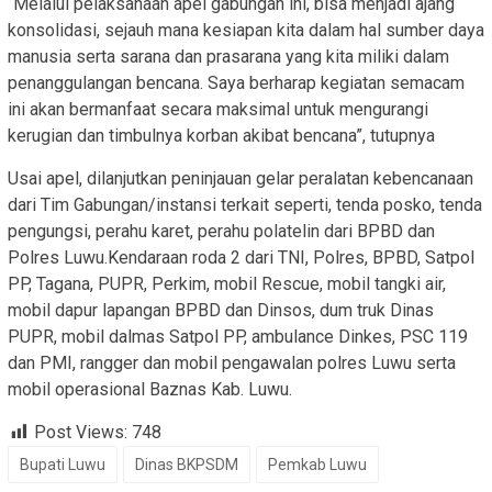
“Melalui pelaksanaan apel gabungan ini, bisa menjadi ajang
konsolidasi, sejauh mana kesiapan kita dalam hal sumber daya
manusia serta sarana dan prasarana yang kita miliki dalam
penanggulangan bencana. Saya berharap kegiatan semacam
ini akan bermanfaat secara maksimal untuk mengurangi
kerugian dan timbulnya korban akibat bencana”, tutupnya
Usai apel, dilanjutkan peninjauan gelar peralatan kebencanaan
dari Tim Gabungan/instansi terkait seperti, tenda posko, tenda
pengungsi, perahu karet, perahu polatelin dari BPBD dan
Polres Luwu.Kendaraan roda 2 dari TNI, Polres, BPBD, Satpol
PP, Tagana, PUPR, Perkim, mobil Rescue, mobil tangki air,
mobil dapur lapangan BPBD dan Dinsos, dum truk Dinas
PUPR, mobil dalmas Satpol PP, ambulance Dinkes, PSC 119
dan PMI, rangger dan mobil pengawalan polres Luwu serta
mobil operasional Baznas Kab. Luwu.
Post Views:
748
Bupati Luwu
Dinas BKPSDM
Pemkab Luwu