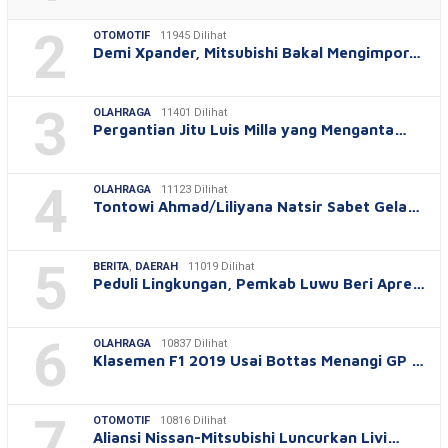
2
OTOMOTIF
11945 Dilihat
Demi Xpander, Mitsubishi Bakal Mengimpor…
3
OLAHRAGA
11401 Dilihat
Pergantian Jitu Luis Milla yang Menganta…
4
OLAHRAGA
11123 Dilihat
Tontowi Ahmad/Liliyana Natsir Sabet Gela…
5
BERITA
,
DAERAH
11019 Dilihat
Peduli Lingkungan, Pemkab Luwu Beri Apre…
6
OLAHRAGA
10837 Dilihat
Klasemen F1 2019 Usai Bottas Menangi GP …
7
OTOMOTIF
10816 Dilihat
Aliansi Nissan-Mitsubishi Luncurkan Livi…