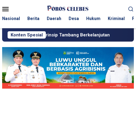
Loncat
Menu
ke
Mobile
konten
Nasional
Berita
Daerah
Desa
Hukum
Kriminal
P
li Prinsip Tambang Berkelanjutan
Konten Spesial
Dugaan Setoran ke Poli