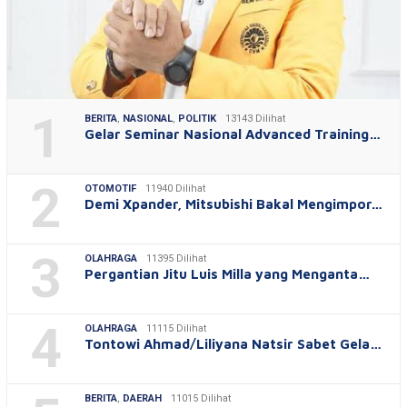
1
BERITA
,
NASIONAL
,
POLITIK
13143 Dilihat
Gelar Seminar Nasional Advanced Training…
2
OTOMOTIF
11940 Dilihat
Demi Xpander, Mitsubishi Bakal Mengimpor…
3
OLAHRAGA
11395 Dilihat
Pergantian Jitu Luis Milla yang Menganta…
4
OLAHRAGA
11115 Dilihat
Tontowi Ahmad/Liliyana Natsir Sabet Gela…
BERITA
,
DAERAH
11015 Dilihat