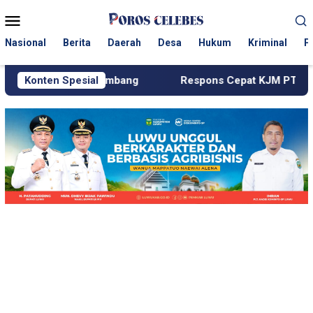
Loncat
Menu
ke
Mobile
konten
Nasional
Berita
Daerah
Desa
Hukum
Kriminal
P
 Tambang
Konten Spesial
Respons Cepat KJM PT MDA, Pipa Bocor hingg