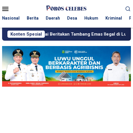
Loncat
Menu
ke
Mobile
konten
Nasional
Berita
Daerah
Desa
Hukum
Kriminal
P
sai Beritakan Tambang Emas Ilegal di Luwu, Wartawan Dianca
Konten Spesial