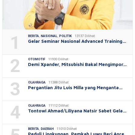
1
BERITA
,
NASIONAL
,
POLITIK
13137 Dilihat
Gelar Seminar Nasional Advanced Training…
2
OTOMOTIF
11930 Dilihat
Demi Xpander, Mitsubishi Bakal Mengimpor…
3
OLAHRAGA
11388 Dilihat
Pergantian Jitu Luis Milla yang Menganta…
4
OLAHRAGA
11112 Dilihat
Tontowi Ahmad/Liliyana Natsir Sabet Gela…
BERITA
,
DAERAH
11010 Dilihat
Peduli Lingkungan, Pemkab Luwu Beri Apre…