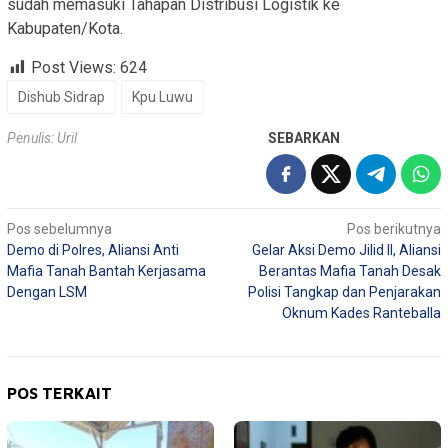
sudah memasuki Tahapan Distribusi Logistik ke
Kabupaten/Kota.
Post Views:
624
Dishub Sidrap
Kpu Luwu
Penulis: Uril
SEBARKAN
Navigasi
Pos sebelumnya
Pos berikutnya
Demo di Polres, Aliansi Anti
Gelar Aksi Demo Jilid II, Aliansi
pos
Mafia Tanah Bantah Kerjasama
Berantas Mafia Tanah Desak
Dengan LSM
Polisi Tangkap dan Penjarakan
Oknum Kades Ranteballa
POS TERKAIT