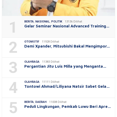
1
BERITA
,
NASIONAL
,
POLITIK
13136 Dilihat
Gelar Seminar Nasional Advanced Training…
2
OTOMOTIF
11928 Dilihat
Demi Xpander, Mitsubishi Bakal Mengimpor…
3
OLAHRAGA
11383 Dilihat
Pergantian Jitu Luis Milla yang Menganta…
4
OLAHRAGA
11111 Dilihat
Tontowi Ahmad/Liliyana Natsir Sabet Gela…
5
BERITA
,
DAERAH
11008 Dilihat
Peduli Lingkungan, Pemkab Luwu Beri Apre…