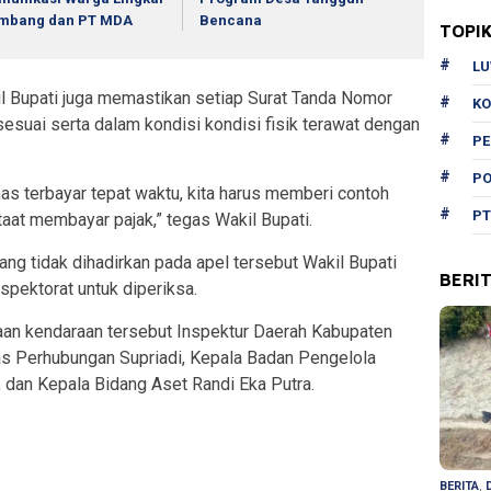
mbang dan PT MDA
Bencana
TOPI
L
l Bupati juga memastikan setiap Surat Tanda Nomor
KO
suai serta dalam kondisi kondisi fisik terawat dengan
P
PO
nas terbayar tepat waktu, kita harus memberi contoh
PT
aat membayar pajak,” tegas Wakil Bupati.
yang tidak dihadirkan pada apel tersebut Wakil Bupati
BERI
pektorat untuk diperiksa.
an kendaraan tersebut Inspektur Daerah Kabupaten
 Perhubungan Supriadi, Kepala Badan Pengelola
dan Kepala Bidang Aset Randi Eka Putra.
BERITA
,