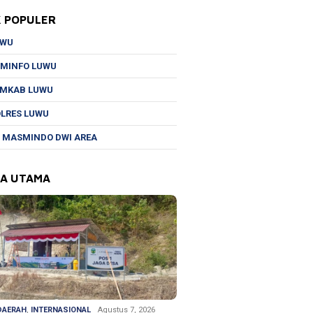
K POPULER
UWU
MINFO LUWU
EMKAB LUWU
LRES LUWU
 MASMINDO DWI AREA
TA UTAMA
DAERAH
,
INTERNASIONAL
Agustus 7, 2026