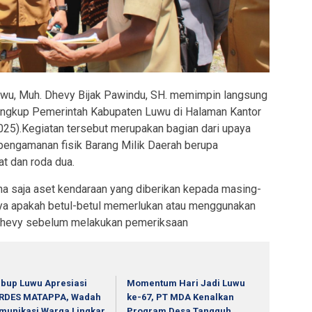
Luwu, Muh. Dhevy Bijak Pawindu, SH. memimpin langsung
lingkup Pemerintah Kabupaten Luwu di Halaman Kantor
25).Kegiatan tersebut merupakan bagian dari upaya
engamanan fisik Barang Milik Daerah berupa
t dan roda dua.
a saja aset kendaraan yang diberikan kepada masing-
a apakah betul-betul memerlukan atau menggunakan
 Dhevy sebelum melakukan pemeriksaan
bup Luwu Apresiasi
Momentum Hari Jadi Luwu
RDES MATAPPA, Wadah
ke-67, PT MDA Kenalkan
munikasi Warga Lingkar
Program Desa Tangguh