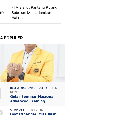
TA POPULER
1
BERITA
,
NASIONAL
,
POLITIK
13142
Dilihat
Gelar Seminar Nasional
Advanced Training…
OTOMOTIF
11939 Dilihat
Demi Xpander, Mitsubishi