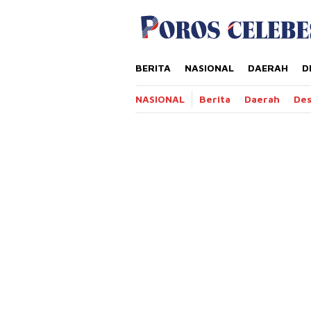
Loncat
tutup
ke
konten
BERITA
NASIONAL
DAERAH
D
NASIONAL
Berita
Daerah
De