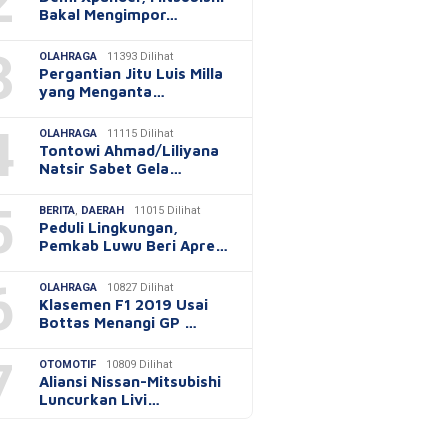
2
Bakal Mengimpor…
3
OLAHRAGA
11393 Dilihat
Pergantian Jitu Luis Milla
yang Menganta…
4
OLAHRAGA
11115 Dilihat
Tontowi Ahmad/Liliyana
Natsir Sabet Gela…
5
BERITA
,
DAERAH
11015 Dilihat
Peduli Lingkungan,
Pemkab Luwu Beri Apre…
6
OLAHRAGA
10827 Dilihat
Klasemen F1 2019 Usai
Bottas Menangi GP …
7
OTOMOTIF
10809 Dilihat
Aliansi Nissan-Mitsubishi
Luncurkan Livi…