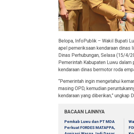
Belopa, InfoPublik – Wakil Bupati 
apel pemeriksaan kendaraan dinas 
Dinas Perhubungan, Selasa (15/4/20
Pemerintah Kabupaten Luwu dalam p
kendaraan dinas bermotor roda empa
“Pemerintah ingin mengetahui keman
masing OPD, kemudian peruntukanny
kendaraan yang diberikan,” ungkap
BACAAN LAINNYA
Pemkab Luwu dan PT MDA
Wa
Perkuat FORDES MATAPPA,
FO
Aspirasi Warga Jadi Dasar
Ko