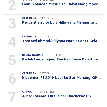
2
Demi Xpander, Mitsubishi Bakal Mengimpor…
3
OLAHRAGA
11401 Dilihat
Pergantian Jitu Luis Milla yang Menganta…
4
OLAHRAGA
11123 Dilihat
Tontowi Ahmad/Liliyana Natsir Sabet Gela…
5
BERITA
,
DAERAH
11019 Dilihat
Peduli Lingkungan, Pemkab Luwu Beri Apre…
6
OLAHRAGA
10837 Dilihat
Klasemen F1 2019 Usai Bottas Menangi GP …
7
OTOMOTIF
10816 Dilihat
Aliansi Nissan-Mitsubishi Luncurkan Livi…