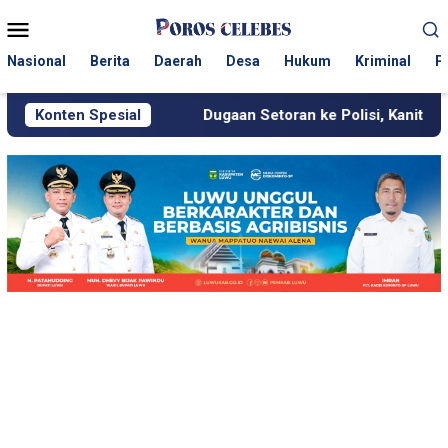
Loncat
Menu
ke
Mobile
konten
Nasional
Berita
Daerah
Desa
Hukum
Kriminal
P
utan
Konten Spesial
Dugaan Setoran ke Polisi, Kanit Tipidter Polres Pinra