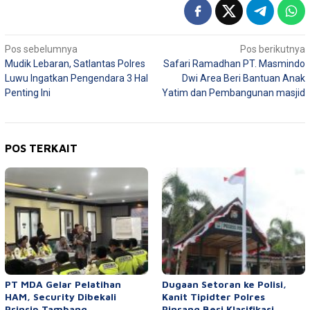
Navigasi
Pos sebelumnya
Pos berikutnya
Mudik Lebaran, Satlantas Polres
Safari Ramadhan PT. Masmindo
pos
Luwu Ingatkan Pengendara 3 Hal
Dwi Area Beri Bantuan Anak
Penting Ini
Yatim dan Pembangunan masjid
POS TERKAIT
PT MDA Gelar Pelatihan
Dugaan Setoran ke Polisi,
HAM, Security Dibekali
Kanit Tipidter Polres
Prinsip Tambang
Pinrang Beri Klarifikasi