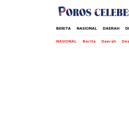
Loncat
tutup
ke
konten
BERITA
NASIONAL
DAERAH
D
NASIONAL
Berita
Daerah
De