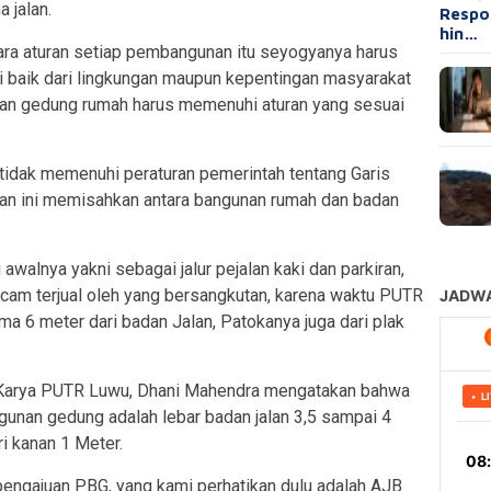
 jalan.
Respo
hin…
ra aturan setiap pembangunan itu seyogyanya harus
i baik dari lingkungan maupun kepentingan masyarakat
nan gedung rumah harus memenuhi aturan yang sesuai
idak memenuhi peraturan pemerintah tentang Garis
n ini memisahkan antara bangunan rumah dan badan
walnya yakni sebagai jalur pejalan kaki dan parkiran,
ancam terjual oleh yang bersangkutan, karena waktu PUTR
uma 6 meter dari badan Jalan, Patokanya juga dari plak
a Karya PUTR Luwu, Dhani Mahendra mengatakan bahwa
gunan gedung adalah lebar badan jalan 3,5 sampai 4
i kanan 1 Meter.
pengajuan PBG, yang kami perhatikan dulu adalah AJB