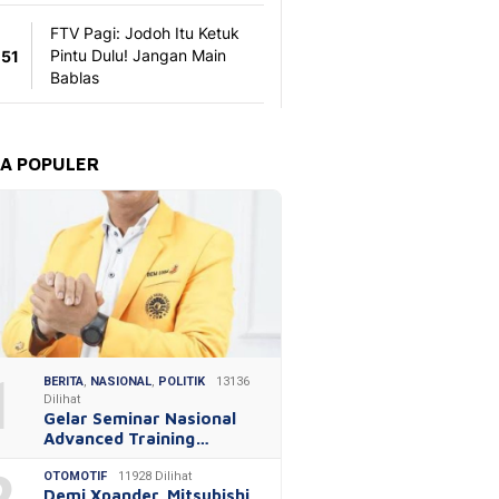
TA POPULER
1
BERITA
,
NASIONAL
,
POLITIK
13136
Dilihat
Gelar Seminar Nasional
Advanced Training…
OTOMOTIF
11928 Dilihat
Demi Xpander, Mitsubishi