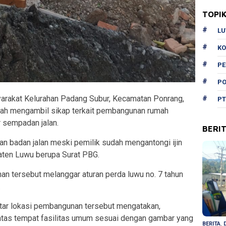
TOPI
L
KO
P
PO
arakat Kelurahan Padang Subur, Kecamatan Ponrang,
PT
ah mengambil sikap terkait pembangunan rumah
r sempadan jalan.
BERI
 badan jalan meski pemilik sudah mengantongi ijin
ten Luwu berupa Surat PBG.
an tersebut melanggar aturan perda luwu no. 7 tahun
.
itar lokasi pembangunan tersebut mengatakan,
atas tempat fasilitas umum sesuai dengan gambar yang
BERITA
,