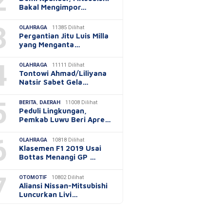
2
Bakal Mengimpor…
3
OLAHRAGA
11385 Dilihat
Pergantian Jitu Luis Milla
yang Menganta…
4
OLAHRAGA
11111 Dilihat
Tontowi Ahmad/Liliyana
Natsir Sabet Gela…
5
BERITA
,
DAERAH
11008 Dilihat
Peduli Lingkungan,
Pemkab Luwu Beri Apre…
6
OLAHRAGA
10818 Dilihat
Klasemen F1 2019 Usai
Bottas Menangi GP …
7
OTOMOTIF
10802 Dilihat
Aliansi Nissan-Mitsubishi
Luncurkan Livi…