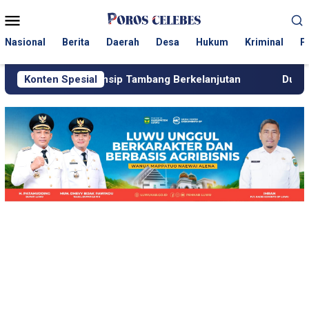
Loncat
Menu
ke
Mobile
konten
Nasional
Berita
Daerah
Desa
Hukum
Kriminal
P
i Prinsip Tambang Berkelanjutan
Konten Spesial
Dugaan Setoran ke Polis