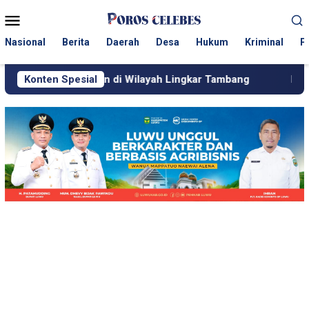
Loncat
Menu
ke
Mobile
konten
Nasional
Berita
Daerah
Desa
Hukum
Kriminal
P
an di Wilayah Lingkar Tambang
Konten Spesial
Respons Cepat KJM PT 