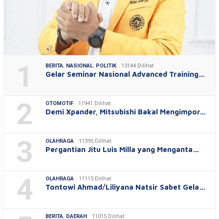
1
BERITA
,
NASIONAL
,
POLITIK
13144 Dilihat
Gelar Seminar Nasional Advanced Training…
2
OTOMOTIF
11941 Dilihat
Demi Xpander, Mitsubishi Bakal Mengimpor…
3
OLAHRAGA
11395 Dilihat
Pergantian Jitu Luis Milla yang Menganta…
4
OLAHRAGA
11115 Dilihat
Tontowi Ahmad/Liliyana Natsir Sabet Gela…
BERITA
,
DAERAH
11015 Dilihat